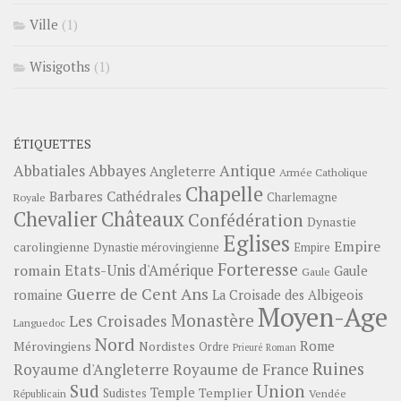
Ville
(1)
Wisigoths
(1)
ÉTIQUETTES
Abbayes
Antique
Abbatiales
Angleterre
Armée Catholique
Chapelle
Barbares
Cathédrales
Charlemagne
Royale
Châteaux
Chevalier
Confédération
Dynastie
Eglises
Empire
carolingienne
Dynastie mérovingienne
Empire
Forteresse
romain
Etats-Unis d'Amérique
Gaule
Gaule
Guerre de Cent Ans
romaine
La Croisade des Albigeois
Moyen-Age
Monastère
Les Croisades
Languedoc
Nord
Rome
Mérovingiens
Nordistes
Ordre
Prieuré
Roman
Ruines
Royaume d'Angleterre
Royaume de France
Sud
Union
Temple
Templier
Sudistes
Vendée
Républicain