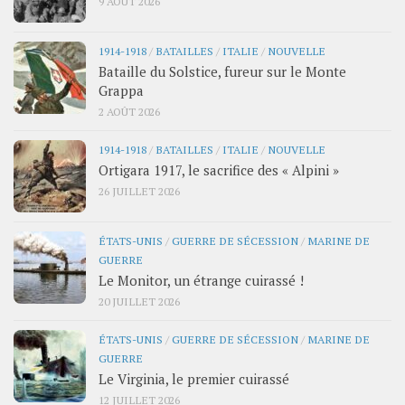
9 AOÛT 2026
1914-1918
/
BATAILLES
/
ITALIE
/
NOUVELLE
Bataille du Solstice, fureur sur le Monte
Grappa
2 AOÛT 2026
1914-1918
/
BATAILLES
/
ITALIE
/
NOUVELLE
Ortigara 1917, le sacrifice des « Alpini »
26 JUILLET 2026
ÉTATS-UNIS
/
GUERRE DE SÉCESSION
/
MARINE DE
GUERRE
Le Monitor, un étrange cuirassé !
20 JUILLET 2026
ÉTATS-UNIS
/
GUERRE DE SÉCESSION
/
MARINE DE
GUERRE
Le Virginia, le premier cuirassé
12 JUILLET 2026