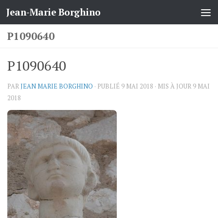
Jean-Marie Borghino
Skip to content
P1090640
P1090640
PAR
JEAN MARIE BORGHINO
· PUBLIÉ
9 MAI 2018
· MIS À JOUR
9 MAI
2018