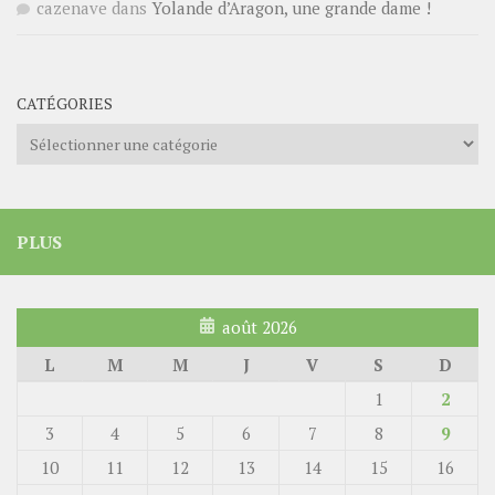
cazenave
dans
Yolande d’Aragon, une grande dame !
CATÉGORIES
Catégories
PLUS
août 2026
L
M
M
J
V
S
D
1
2
3
4
5
6
7
8
9
10
11
12
13
14
15
16