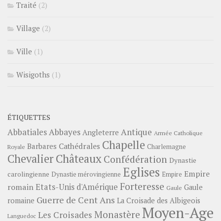
Traité
(2)
Village
(2)
Ville
(1)
Wisigoths
(1)
ÉTIQUETTES
Abbayes
Antique
Abbatiales
Angleterre
Armée Catholique
Chapelle
Barbares
Cathédrales
Charlemagne
Royale
Châteaux
Chevalier
Confédération
Dynastie
Eglises
Empire
carolingienne
Dynastie mérovingienne
Empire
Forteresse
romain
Etats-Unis d'Amérique
Gaule
Gaule
Guerre de Cent Ans
romaine
La Croisade des Albigeois
Moyen-Age
Monastère
Les Croisades
Languedoc