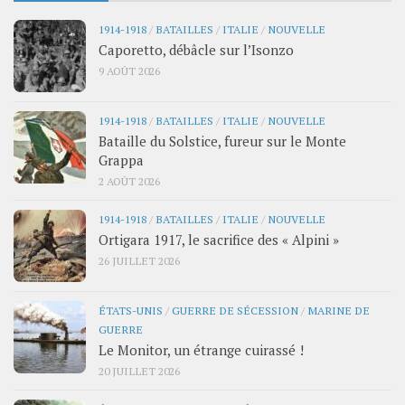
1914-1918
/
BATAILLES
/
ITALIE
/
NOUVELLE
Caporetto, débâcle sur l’Isonzo
9 AOÛT 2026
1914-1918
/
BATAILLES
/
ITALIE
/
NOUVELLE
Bataille du Solstice, fureur sur le Monte
Grappa
2 AOÛT 2026
1914-1918
/
BATAILLES
/
ITALIE
/
NOUVELLE
Ortigara 1917, le sacrifice des « Alpini »
26 JUILLET 2026
ÉTATS-UNIS
/
GUERRE DE SÉCESSION
/
MARINE DE
GUERRE
Le Monitor, un étrange cuirassé !
20 JUILLET 2026