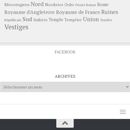
Nord
Rome
Mérovingiens
Nordistes
Ordre
Prieuré
Roman
Ruines
Royaume d'Angleterre
Royaume de France
Sud
Union
Temple
Templier
Sudistes
Vendée
Républicain
Vestiges
FACEBOOK
ARCHIVES
Archives