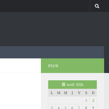
PLUS
août 2026
L
M
M
J
V
S
D
1
2
3
4
5
6
7
8
9