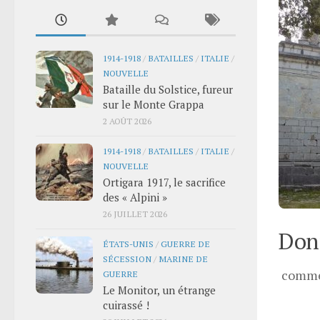
1914-1918
/
BATAILLES
/
ITALIE
/
NOUVELLE
Bataille du Solstice, fureur
sur le Monte Grappa
2 AOÛT 2026
1914-1918
/
BATAILLES
/
ITALIE
/
NOUVELLE
Ortigara 1917, le sacrifice
des « Alpini »
26 JUILLET 2026
Donn
ÉTATS-UNIS
/
GUERRE DE
SÉCESSION
/
MARINE DE
comme
GUERRE
Le Monitor, un étrange
cuirassé !