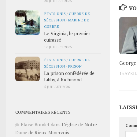
20 JUILLET 2026
VO
ÉTATS-UNIS
/
GUERRE DE
SÉCESSION
/
MARINE DE
GUERRE
Le Virginia, le premier
cuirassé
12 JUILLET 2026
ÉTATS-UNIS
/
GUERRE DE
George
SÉCESSION
/
PRISON
La prison confédérée de
13 AVRIL
Libby, à Richmond
5 JUILLET 2026
LAISS
COMMENTAIRES RÉCENTS
Blaise Boudet
dans
L’église de Notre-
Comm
Dame de Rieux-Minervois