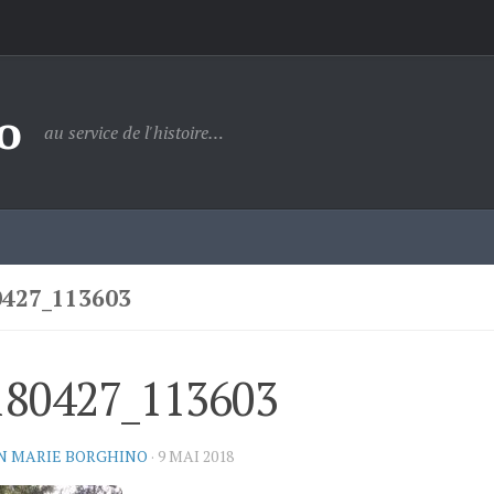
o
au service de l'histoire…
0427_113603
180427_113603
N MARIE BORGHINO
·
9 MAI 2018