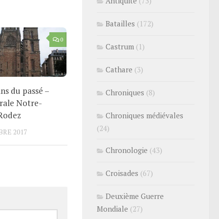
Antiquité
(73)
Batailles
(172)
0
Castrum
(1)
Cathare
(3)
ns du passé –
Chroniques
(8)
rale Notre-
Rodez
Chroniques médiévales
(24)
BRE 2017
Chronologie
(43)
Croisades
(67)
Deuxième Guerre
Mondiale
(27)