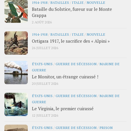
1914-1918
/
BATAILLES
/
ITALIE
/
NOUVELLE
Bataille du Solstice, fureur sur le Monte
Grappa
2 AOÛT 2026
1914-1918
/
BATAILLES
/
ITALIE
/
NOUVELLE
Ortigara 1917, le sacrifice des « Alpini »
26 JUILLET 2026
ÉTATS-UNIS
/
GUERRE DE SÉCESSION
/
MARINE DE
GUERRE
Le Monitor, un étrange cuirassé !
20 JUILLET 2026
ÉTATS-UNIS
/
GUERRE DE SÉCESSION
/
MARINE DE
GUERRE
Le Virginia, le premier cuirassé
12 JUILLET 2026
ÉTATS-UNIS
/
GUERRE DE SÉCESSION
/
PRISON