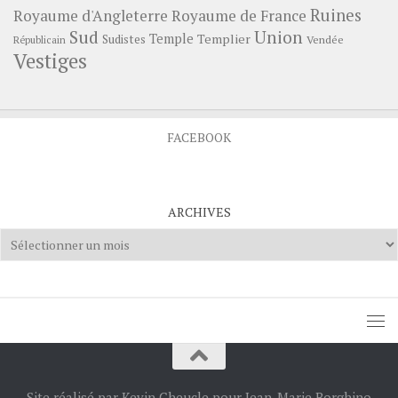
Ruines
Royaume d'Angleterre
Royaume de France
Sud
Union
Temple
Templier
Sudistes
Vendée
Républicain
Vestiges
FACEBOOK
ARCHIVES
Archives
Site réalisé par Kevin Cheucle pour Jean-Marie Borghino