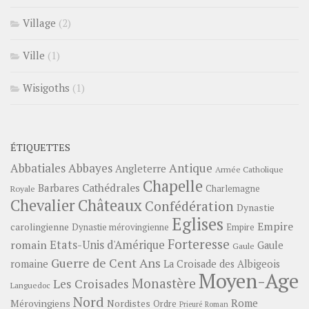
Village
(2)
Ville
(1)
Wisigoths
(1)
ÉTIQUETTES
Abbayes
Antique
Abbatiales
Angleterre
Armée Catholique
Chapelle
Barbares
Cathédrales
Charlemagne
Royale
Châteaux
Chevalier
Confédération
Dynastie
Eglises
Empire
carolingienne
Dynastie mérovingienne
Empire
Forteresse
romain
Etats-Unis d'Amérique
Gaule
Gaule
Guerre de Cent Ans
romaine
La Croisade des Albigeois
Moyen-Age
Monastère
Les Croisades
Languedoc
Nord
Rome
Mérovingiens
Nordistes
Ordre
Prieuré
Roman