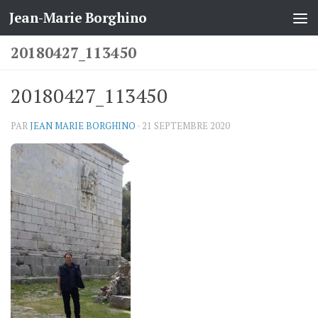
Jean-Marie Borghino
Skip to content
20180427_113450
20180427_113450
PAR
JEAN MARIE BORGHINO
·
21 SEPTEMBRE 2020