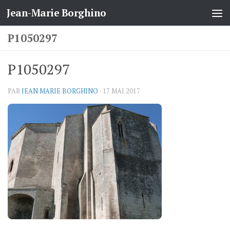
Jean-Marie Borghino
Skip to content
P1050297
P1050297
PAR
JEAN MARIE BORGHINO
·
17 MAI 2017