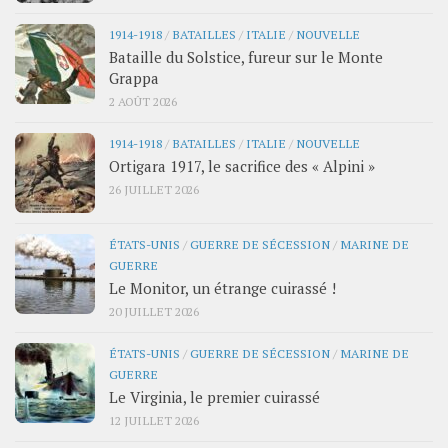
1914-1918
/
BATAILLES
/
ITALIE
/
NOUVELLE
Bataille du Solstice, fureur sur le Monte
Grappa
2 AOÛT 2026
1914-1918
/
BATAILLES
/
ITALIE
/
NOUVELLE
Ortigara 1917, le sacrifice des « Alpini »
26 JUILLET 2026
ÉTATS-UNIS
/
GUERRE DE SÉCESSION
/
MARINE DE
GUERRE
Le Monitor, un étrange cuirassé !
20 JUILLET 2026
ÉTATS-UNIS
/
GUERRE DE SÉCESSION
/
MARINE DE
GUERRE
Le Virginia, le premier cuirassé
12 JUILLET 2026