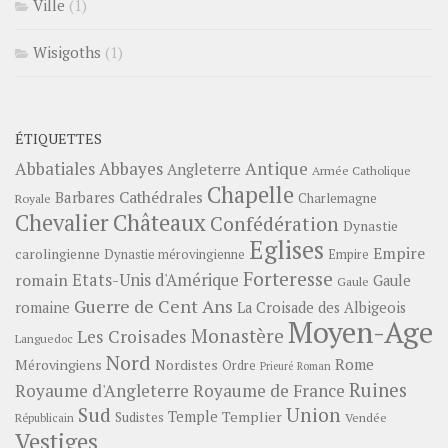
Ville
(1)
Wisigoths
(1)
ÉTIQUETTES
Abbayes
Antique
Abbatiales
Angleterre
Armée Catholique
Chapelle
Barbares
Cathédrales
Charlemagne
Royale
Châteaux
Chevalier
Confédération
Dynastie
Eglises
Empire
carolingienne
Dynastie mérovingienne
Empire
Forteresse
romain
Etats-Unis d'Amérique
Gaule
Gaule
Guerre de Cent Ans
romaine
La Croisade des Albigeois
Moyen-Age
Monastère
Les Croisades
Languedoc
Nord
Rome
Mérovingiens
Nordistes
Ordre
Prieuré
Roman
Ruines
Royaume d'Angleterre
Royaume de France
Sud
Union
Temple
Templier
Sudistes
Vendée
Républicain
Vestiges