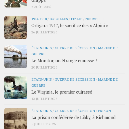
2 AOÛT 2026
1914-1918
/
BATAILLES
/
ITALIE
/
NOUVELLE
Ortigara 1917, le sacrifice des « Alpini »
26 JUILLET 2026
ÉTATS-UNIS
/
GUERRE DE SÉCESSION
/
MARINE DE
GUERRE
Le Monitor, un étrange cuirassé !
20 JUILLET 2026
ÉTATS-UNIS
/
GUERRE DE SÉCESSION
/
MARINE DE
GUERRE
Le Virginia, le premier cuirassé
12 JUILLET 2026
ÉTATS-UNIS
/
GUERRE DE SÉCESSION
/
PRISON
La prison confédérée de Libby, à Richmond
5 JUILLET 2026