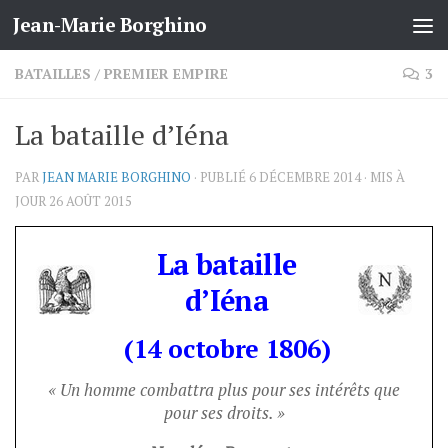
Jean-Marie Borghino
Skip to content
BATAILLES
/
PREMIER EMPIRE
3
La bataille d’Iéna
PAR
JEAN MARIE BORGHINO
· PUBLIÉ
6 DÉCEMBRE 2014
· MIS À
JOUR
26 AOÛT 2015
La bataille
d’Iéna
(14 octobre 1806)
« Un homme combattra plus pour ses intérêts que
pour ses droits. »