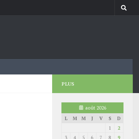
PLUS
août 2026
L
M
M
J
V
S
D
1
2
3
4
5
6
7
8
9