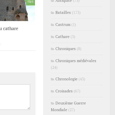
Antiquité
(73)
0
Batailles
(173)
Castrum
(1)
u cathare
Cathare
(3)
1
Chroniques
(8)
Chroniques médiévales
(24)
Chronologie
(43)
Croisades
(67)
Deuxième Guerre
Mondiale
(27)