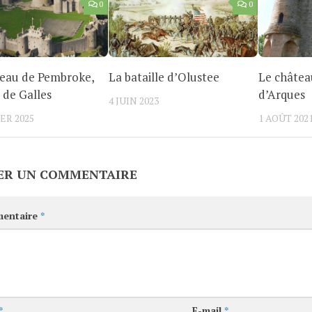
0
0
teau de Pembroke,
La bataille d’Olustee
Le châtea
 de Galles
d’Arques
4 JUIN 2023
ER 2025
1 AOÛT 202
ER UN COMMENTAIRE
entaire
*
*
E-mail
*