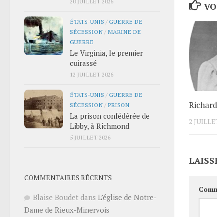
20 JUILLET 2026
VO
ÉTATS-UNIS
/
GUERRE DE
SÉCESSION
/
MARINE DE
GUERRE
Le Virginia, le premier
cuirassé
12 JUILLET 2026
ÉTATS-UNIS
/
GUERRE DE
Richard
SÉCESSION
/
PRISON
La prison confédérée de
2 JUILLE
Libby, à Richmond
5 JUILLET 2026
LAISS
COMMENTAIRES RÉCENTS
Comm
Blaise Boudet
dans
L’église de Notre-
Dame de Rieux-Minervois