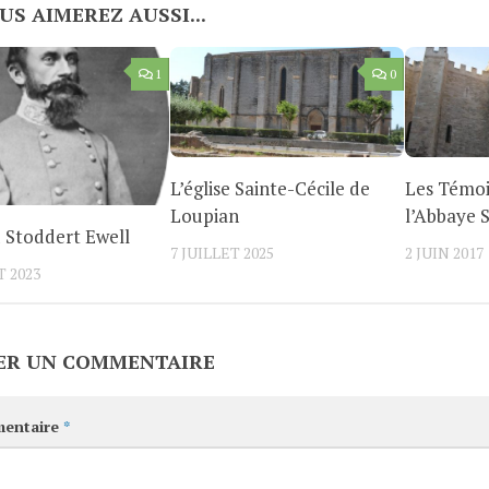
US AIMEREZ AUSSI...
1
0
L’église Sainte-Cécile de
Les Témoi
Loupian
l’Abbaye S
 Stoddert Ewell
7 JUILLET 2025
2 JUIN 2017
T 2023
ER UN COMMENTAIRE
entaire
*