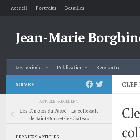
Accueil
Portraits
Batailles
Skip to content
Jean-Marie Borghin
Les périodes
Publication
Rencontre
CLEF
SUIVRE :
ARTICLE PRÉCÉDENT
Cle
Les Témoins du Passé – La collégiale
de Saint-Bonnet-le-Château
col
DERNIERS ARTICLES