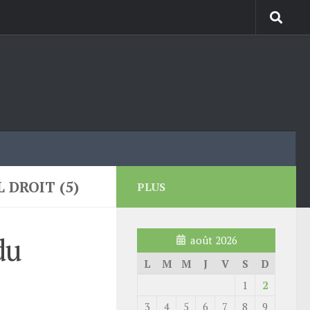
 DROIT (5)
PLUS
du
août 2026
L
M
M
J
V
S
D
1
2
3
4
5
6
7
8
9