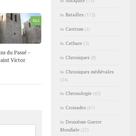
Antiquité
(73)
Batailles
(172)
5
Castrum
(1)
Cathare
(3)
ns du Passé –
Chroniques
(8)
aint Victor
Chroniques médiévales
(24)
Chronologie
(43)
Croisades
(67)
Deuxième Guerre
Mondiale
(27)