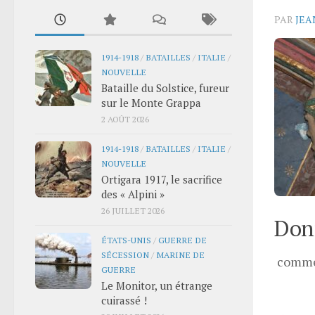
PAR
JEA
1914-1918
/
BATAILLES
/
ITALIE
/
NOUVELLE
Bataille du Solstice, fureur
sur le Monte Grappa
2 AOÛT 2026
1914-1918
/
BATAILLES
/
ITALIE
/
NOUVELLE
Ortigara 1917, le sacrifice
des « Alpini »
26 JUILLET 2026
Donn
ÉTATS-UNIS
/
GUERRE DE
SÉCESSION
/
MARINE DE
comme
GUERRE
Le Monitor, un étrange
cuirassé !