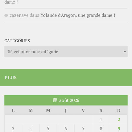
dame !
cazenave
dans
Yolande d’Aragon, une grande dame !
CATÉGORIES
Catégories
PLUS
août 2026
L
M
M
J
V
S
D
1
2
3
4
5
6
7
8
9