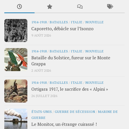
1914-1918
/
BATAILLES
/
ITALIE
/
NOUVELLE
Caporetto, débâcle sur l’Isonzo
9 AOÛT 2026
1914-1918
/
BATAILLES
/
ITALIE
/
NOUVELLE
Bataille du Solstice, fureur sur le Monte
Grappa
2 AOÛT 2026
1914-1918
/
BATAILLES
/
ITALIE
/
NOUVELLE
Ortigara 1917, le sacrifice des « Alpini »
26 JUILLET 2026
ÉTATS-UNIS
/
GUERRE DE SÉCESSION
/
MARINE DE
GUERRE
Le Monitor, un étrange cuirassé !