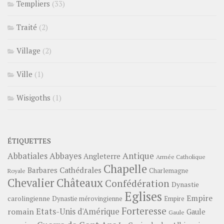
Templiers
(33)
Traité
(2)
Village
(2)
Ville
(1)
Wisigoths
(1)
ÉTIQUETTES
Abbayes
Antique
Abbatiales
Angleterre
Armée Catholique
Chapelle
Barbares
Cathédrales
Charlemagne
Royale
Châteaux
Chevalier
Confédération
Dynastie
Eglises
Empire
carolingienne
Dynastie mérovingienne
Empire
Forteresse
romain
Etats-Unis d'Amérique
Gaule
Gaule