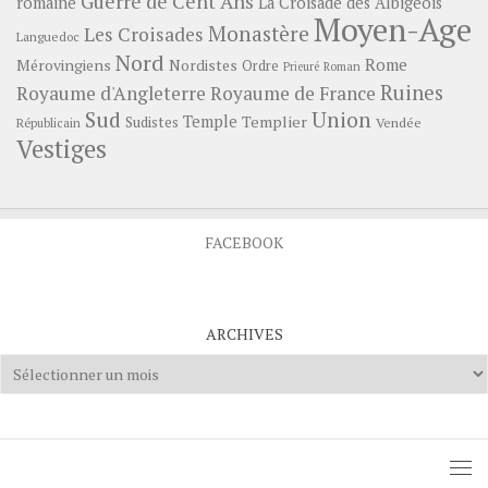
Guerre de Cent Ans
romaine
La Croisade des Albigeois
Moyen-Age
Monastère
Les Croisades
Languedoc
Nord
Rome
Mérovingiens
Nordistes
Ordre
Prieuré
Roman
Ruines
Royaume d'Angleterre
Royaume de France
Sud
Union
Temple
Templier
Sudistes
Vendée
Républicain
Vestiges
FACEBOOK
ARCHIVES
Archives