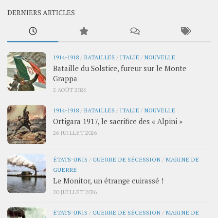
DERNIERS ARTICLES
1914-1918
/
BATAILLES
/
ITALIE
/
NOUVELLE
Bataille du Solstice, fureur sur le Monte
Grappa
2 AOÛT 2026
1914-1918
/
BATAILLES
/
ITALIE
/
NOUVELLE
Ortigara 1917, le sacrifice des « Alpini »
26 JUILLET 2026
ÉTATS-UNIS
/
GUERRE DE SÉCESSION
/
MARINE DE
GUERRE
Le Monitor, un étrange cuirassé !
20 JUILLET 2026
ÉTATS-UNIS
/
GUERRE DE SÉCESSION
/
MARINE DE