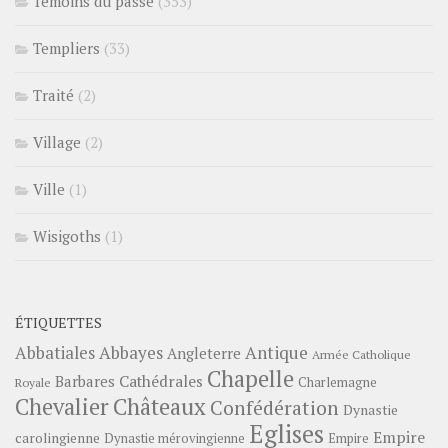
Témoins du passé
(353)
Templiers
(33)
Traité
(2)
Village
(2)
Ville
(1)
Wisigoths
(1)
ÉTIQUETTES
Abbayes
Antique
Abbatiales
Angleterre
Armée Catholique
Chapelle
Barbares
Cathédrales
Charlemagne
Royale
Châteaux
Chevalier
Confédération
Dynastie
Eglises
Empire
carolingienne
Dynastie mérovingienne
Empire