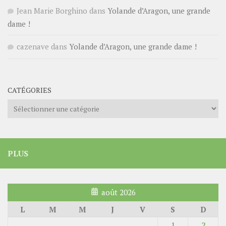
Jean Marie Borghino
dans
Yolande d’Aragon, une grande
dame !
cazenave
dans
Yolande d’Aragon, une grande dame !
CATÉGORIES
Catégories
PLUS
août 2026
L
M
M
J
V
S
D
1
2