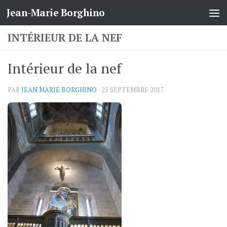
Jean-Marie Borghino
Skip to content
INTÉRIEUR DE LA NEF
Intérieur de la nef
PAR
JEAN MARIE BORGHINO
·
25 SEPTEMBRE 2017