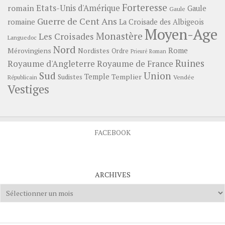
Forteresse
romain
Etats-Unis d'Amérique
Gaule
Gaule
Guerre de Cent Ans
romaine
La Croisade des Albigeois
Moyen-Age
Monastère
Les Croisades
Languedoc
Nord
Rome
Mérovingiens
Nordistes
Ordre
Prieuré
Roman
Ruines
Royaume d'Angleterre
Royaume de France
Sud
Union
Temple
Templier
Sudistes
Vendée
Républicain
Vestiges
FACEBOOK
ARCHIVES
Archives