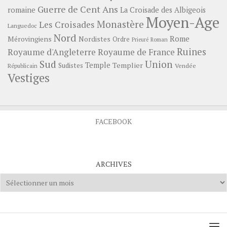
Guerre de Cent Ans
romaine
La Croisade des Albigeois
Moyen-Age
Monastère
Les Croisades
Languedoc
Nord
Rome
Mérovingiens
Nordistes
Ordre
Prieuré
Roman
Ruines
Royaume d'Angleterre
Royaume de France
Sud
Union
Temple
Templier
Sudistes
Vendée
Républicain
Vestiges
FACEBOOK
ARCHIVES
Archives