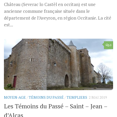
Château (Severac lo Castèl en occitan) est une
ancienne commune française située dans le
département de l’Aveyron, en région Occitanie. La cité
est...
0
MOYEN-AGE
/
TÉMOINS DU PASSÉ
/
TEMPLIERS
2 MAI 2019
Les Témoins du Passé – Saint – Jean –
d’Alcas