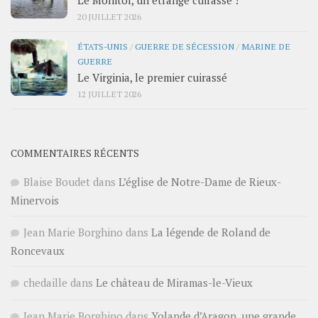
Le Monitor, un étrange cuirassé !
20 JUILLET 2026
ÉTATS-UNIS
/
GUERRE DE SÉCESSION
/
MARINE DE
GUERRE
Le Virginia, le premier cuirassé
12 JUILLET 2026
COMMENTAIRES RÉCENTS
Blaise Boudet
dans
L’église de Notre-Dame de Rieux-
Minervois
Jean Marie Borghino
dans
La légende de Roland de
Roncevaux
chedaille
dans
Le château de Miramas-le-Vieux
Jean Marie Borghino
dans
Yolande d’Aragon, une grande