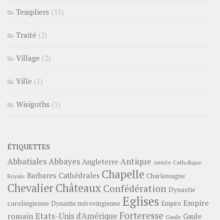
Templiers
(33)
Traité
(2)
Village
(2)
Ville
(1)
Wisigoths
(1)
ÉTIQUETTES
Abbayes
Antique
Abbatiales
Angleterre
Armée Catholique
Chapelle
Barbares
Cathédrales
Charlemagne
Royale
Châteaux
Chevalier
Confédération
Dynastie
Eglises
Empire
carolingienne
Dynastie mérovingienne
Empire
Forteresse
romain
Etats-Unis d'Amérique
Gaule
Gaule