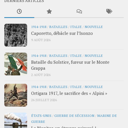
DERNIERS ARTICLES
1914-1918
/
BATAILLES
/
ITALIE
/
NOUVELLE
Caporetto, débâcle sur l’Isonzo
9 AOÛT 2026
1914-1918
/
BATAILLES
/
ITALIE
/
NOUVELLE
Bataille du Solstice, fureur sur le Monte
Grappa
2 AOÛT 2026
1914-1918
/
BATAILLES
/
ITALIE
/
NOUVELLE
Ortigara 1917, le sacrifice des « Alpini »
26 JUILLET 2026
ÉTATS-UNIS
/
GUERRE DE SÉCESSION
/
MARINE DE
GUERRE