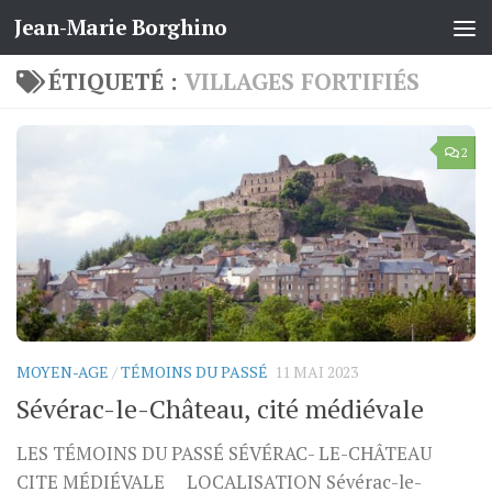
Jean-Marie Borghino
Skip to content
ÉTIQUETÉ :
VILLAGES FORTIFIÉS
2
MOYEN-AGE
/
TÉMOINS DU PASSÉ
11 MAI 2023
Sévérac-le-Château, cité médiévale
LES TÉMOINS DU PASSÉ SÉVÉRAC- LE-CHÂTEAU
CITE MÉDIÉVALE LOCALISATION Sévérac-le-