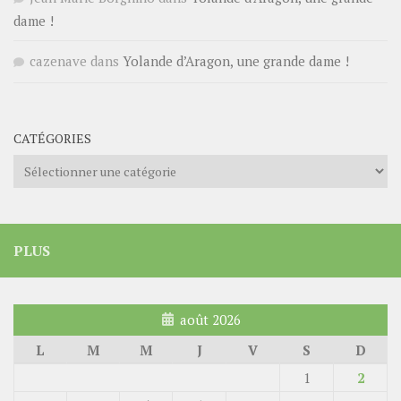
dame !
cazenave
dans
Yolande d’Aragon, une grande dame !
CATÉGORIES
Catégories
PLUS
août 2026
L
M
M
J
V
S
D
1
2