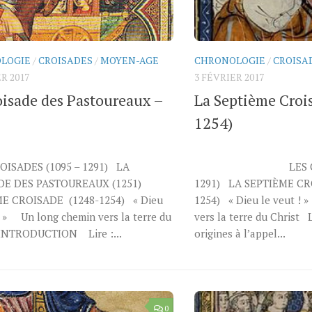
LOGIE
/
CROISADES
/
MOYEN-AGE
CHRONOLOGIE
/
CROISA
R 2017
3 FÉVRIER 2017
oisade des Pastoureaux –
La Septième Croi
1254)
ISADES (1095 – 1291) LA
LES CROISAD
DE DES PASTOUREAUX (1251)
1291) LA SEPTIÈME CR
E CROISADE (1248-1254) « Dieu
1254) « Dieu le veut ! 
! » Un long chemin vers la terre du
vers la terre du Christ L
INTRODUCTION Lire :...
origines à l’appel...
0