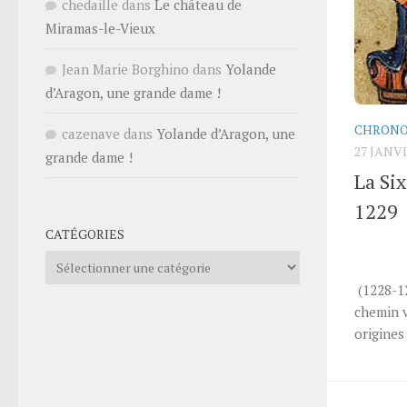
chedaille
dans
Le château de
Miramas-le-Vieux
Jean Marie Borghino
dans
Yolande
d’Aragon, une grande dame !
CHRONO
cazenave
dans
Yolande d’Aragon, une
27 JANVI
grande dame !
La Si
1229
CATÉGORIES
Catégories
LA 
(1228-1
chemin v
origines 