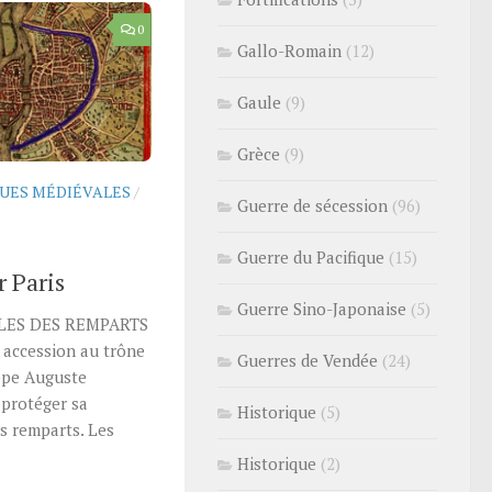
0
Gallo-Romain
(12)
Gaule
(9)
Grèce
(9)
UES MÉDIÉVALES
/
Guerre de sécession
(96)
Guerre du Pacifique
(15)
 Paris
Guerre Sino-Japonaise
(5)
LES DES REMPARTS
ccession au trône
Guerres de Vendée
(24)
ippe Auguste
 protéger sa
Historique
(5)
ts remparts. Les
Historique
(2)