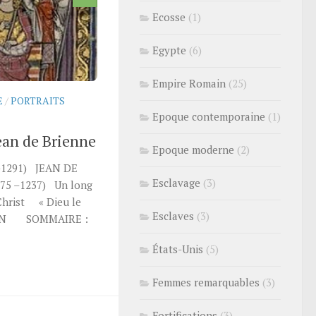
Ecosse
(1)
Egypte
(6)
Empire Romain
(25)
E
/
PORTRAITS
Epoque contemporaine
(1)
ean de Brienne
Epoque moderne
(2)
-1291) JEAN DE
Esclavage
(3)
75 –1237) Un long
 Christ « Dieu le
Esclaves
(3)
ION SOMMAIRE :
États-Unis
(5)
Femmes remarquables
(3)
Fortifications
(3)