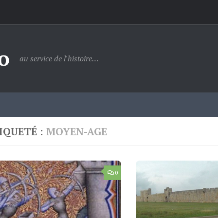
o
au service de l'histoire…
IQUETÉ :
MOYEN-AGE
0