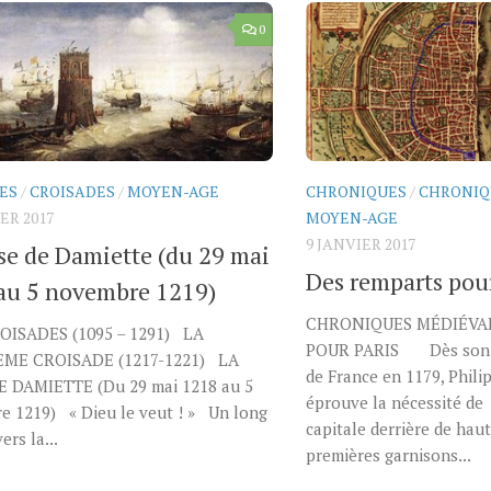
0
ES
/
CROISADES
/
MOYEN-AGE
CHRONIQUES
/
CHRONIQ
ER 2017
MOYEN-AGE
9 JANVIER 2017
ise de Damiette (du 29 mai
Des remparts pour
au 5 novembre 1219)
CHRONIQUES MÉDIÉVA
ISADES (1095 – 1291) LA
POUR PARIS Dès son a
ÈME CROISADE (1217-1221) LA
de France en 1179, Phil
E DAMIETTE (Du 29 mai 1218 au 5
éprouve la nécessité de
e 1219) « Dieu le veut ! » Un long
capitale derrière de hau
ers la...
premières garnisons...