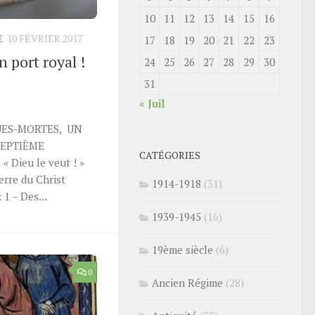
10
11
12
13
14
15
16
E
10 FÉVRIER 2017
17
18
19
20
21
22
23
 port royal !
24
25
26
27
28
29
30
31
« Juil
TES, UN
SEPTIÈME
CATÉGORIES
 Dieu le veut ! »
terre du Christ
1914-1918
(31)
 – Des...
1939-1945
(16)
19ème siècle
(6)
0
Ancien Régime
(28)