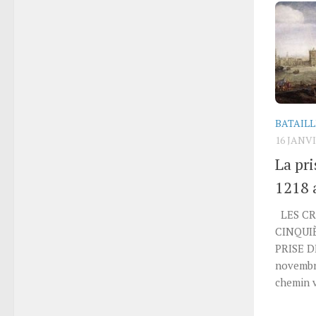
BATAILL
16 JANVI
La pr
1218 
LES CRO
CINQUI
PRISE D
novembr
chemin v