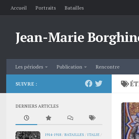
Accueil
Portraits
Batailles
Skip to content
Jean-Marie Borghin
Les périodes
Publication
Rencontre
ÉT
SUIVRE :
DERNIERS ARTICLES
1914-1918
/
BATAILLES
/
ITALIE
/