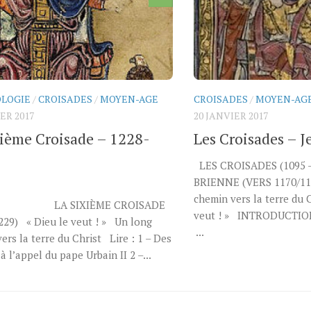
LOGIE
/
CROISADES
/
MOYEN-AGE
CROISADES
/
MOYEN-AG
ER 2017
20 JANVIER 2017
xième Croisade – 1228-
Les Croisades – J
LES CROISADES (1095 
BRIENNE (VERS 1170/11
chemin vers la terre du
SIXIÈME CROISADE
veut ! » INTRODUCT
229) « Dieu le veut ! » Un long
...
ers la terre du Christ Lire : 1 – Des
à l’appel du pape Urbain II 2 –...