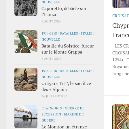
NOUVELLE
Caporetto, débâcle sur
l’Isonzo
CROISA
9 AOÛT 2026
Chypr
Franc
1914-1918
/
BATAILLES
/
ITALIE
/
NOUVELLE
Bataille du Solstice, fureur
LES CRO
sur le Monte Grappa
CROISAD
2 AOÛT 2026
1254) C
Royaume 
1914-1918
/
BATAILLES
/
ITALIE
/
long che
NOUVELLE
Ortigara 1917, le sacrifice
des « Alpini »
26 JUILLET 2026
ÉTATS-UNIS
/
GUERRE DE
SÉCESSION
/
MARINE DE
GUERRE
Le Monitor, un étrange