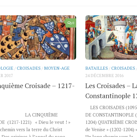
0
LOGIE
/
CROISADES
/
MOYEN-AGE
BATAILLES
/
CROISADES
R 2017
24 DÉCEMBRE 2016
nquième Croisade – 1217-
Les Croisades – L
Constantinople 
LES CROISADES (1095 
 CINQUIÈME
DE CONSTANTINOPLE (Du
E (1217-1221) « Dieu le veut ! »
1204) QUATRIÈME CROIS
chemin vers la terre du Christ
de Venise » (1202-1204) 
 – Des origines à l’appel du pape
Un long chemin vers la...