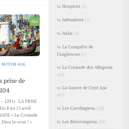
Hospices
(1)
Infirmières
(7)
0
Italie
(3)
La Conquête de
l'Angleterre
(7)
/
MOYEN-AGE
La Croisade des Albigeois
(25)
a prise de
La Guerre de Cent Ans
1204
(67)
– 1291) LA PRISE
 8 au 13 avril
Les Carolingiens
(32)
ADE « La Croisade
Les Mérovingiens
(33)
« Dieu le veut ! »