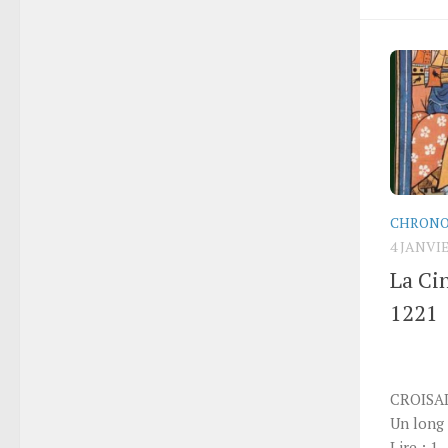
CHRONO
4 JANVIE
La Ci
1221
LA
CROISAD
Un long 
Lire : 1