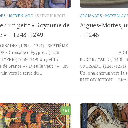
DES
/
MOYEN-AGE
13 FÉVRIER 2017
CROISADES
/
MOYEN-AG
e : un petit « Royaume de
Aigues-Mortes, un
e » – 1248-1249
– 1248
ISADES (1095 – 1291) SEPTIÈME
E « Croisade d’Égypte » (1248-
AIGUES-MOR
HYPRE (1248-1249) Un petit «
PORT ROYAL ! (1248) 
de France » « Dieu le veut ! » Un
CROISADE (1248-1254) «
min vers la terre du...
Un long chemin vers la 
INTRODUCTION Lire : 1
1