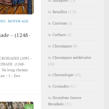
Antiquité
(73)
Batailles
(173)
DES
/
MOYEN-AGE
Castrum
(1)
sade – (1248-
Cathare
(3)
Chroniques
(8)
Chroniques médiévales
ES (1095 –
(24)
OISADE (1248-
» Un long chemin
Chronologie
(43)
ire : 1 – Des
Croisades
(67)
Deuxième Guerre
Mondiale
(27)
1