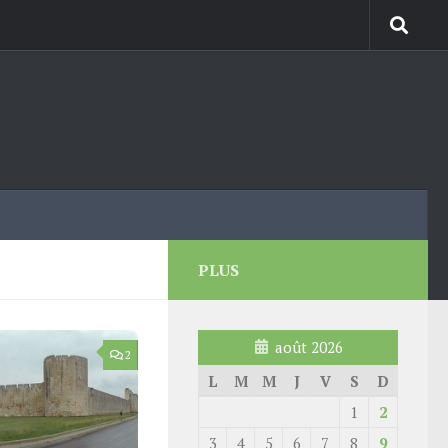
PLUS
août 2026
2
L
M
M
J
V
S
D
1
2
3
4
5
6
7
8
9