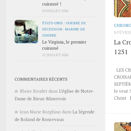
cuirassé !
20 JUILLET 2026
ÉTATS-UNIS
/
GUERRE DE
CHRONO
SÉCESSION
/
MARINE DE
8 FÉVRIE
GUERRE
La Cr
Le Virginia, le premier
cuirassé
1251
12 JUILLET 2026
LES CRO
CROISA
COMMENTAIRES RÉCENTS
SEPTIÈM
Blaise Boudet
dans
L’église de Notre-
le veut 
Christ 
Dame de Rieux-Minervois
Jean Marie Borghino
dans
La légende
de Roland de Roncevaux