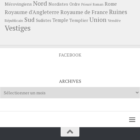
Nord
Rome
Mérovingiens
Nordistes
Ordre
Prieuré
Roman
Ruines
Royaume d'Angleterre
Royaume de France
Sud
Union
Temple
Templier
Sudistes
Vendée
Républicain
Vestiges
FACEBOOK
ARCHIVES
Archives