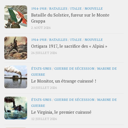
1914-1918
/
BATAILLES
/
ITALIE
/
NOUVELLE
Bataille du Solstice, fureur sur le Monte
Grappa
2 AOÛT 2026
1914-1918
/
BATAILLES
/
ITALIE
/
NOUVELLE
Ortigara 1917, le sacrifice des « Alpini »
26 JUILLET 2026
ÉTATS-UNIS
/
GUERRE DE SÉCESSION
/
MARINE DE
GUERRE
Le Monitor, un étrange cuirassé !
20 JUILLET 2026
ÉTATS-UNIS
/
GUERRE DE SÉCESSION
/
MARINE DE
GUERRE
Le Virginia, le premier cuirassé
12 JUILLET 2026