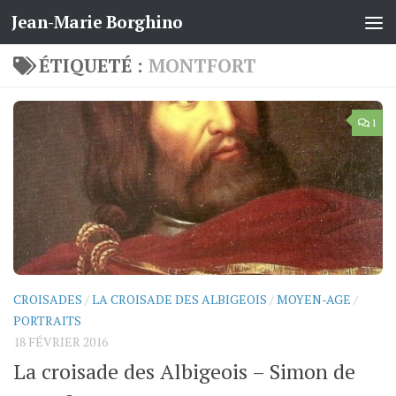
Jean-Marie Borghino
Skip to content
ÉTIQUETÉ :
MONTFORT
1
CROISADES
/
LA CROISADE DES ALBIGEOIS
/
MOYEN-AGE
/
PORTRAITS
18 FÉVRIER 2016
La croisade des Albigeois – Simon de