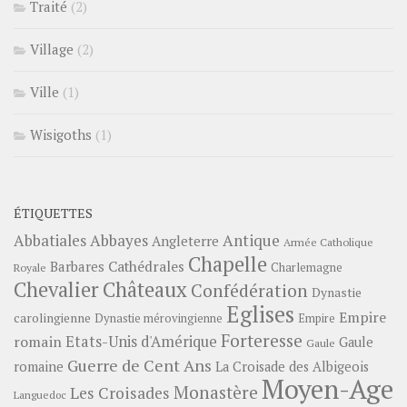
Traité
(2)
Village
(2)
Ville
(1)
Wisigoths
(1)
ÉTIQUETTES
Abbayes
Antique
Abbatiales
Angleterre
Armée Catholique
Chapelle
Barbares
Cathédrales
Charlemagne
Royale
Châteaux
Chevalier
Confédération
Dynastie
Eglises
Empire
carolingienne
Dynastie mérovingienne
Empire
Forteresse
romain
Etats-Unis d'Amérique
Gaule
Gaule
Guerre de Cent Ans
romaine
La Croisade des Albigeois
Moyen-Age
Monastère
Les Croisades
Languedoc