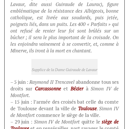
Lavaur, dite aussi Guiraude de Laurac), figure
emblématique de la résistance des Albigeois, bonne
catholique, est livrée aux soudards, puis jetée,
poignets liés, dans un puits. Les 400 « Parfaits » qui
ont refusé de renier leur foi sont brûlés sur un
bûcher ; il sera le plus important de la croisade. On
les enjoindra vainement à se convertir, et, comme à
Minerve, ils iront à la mort en chantant.
Supplice de la Dame Guiraude de Lavaur
– 5 juin :
Raymond II Trencavel
abandonne tous ses
droits sur
Carcassonne
et
Bézier
à
Simon IV de
Montfort.
– 15 juin : l’armée des croisés bat celle du comte
de Toulouse devant la ville de
Toulouse
.
Simon IV
de Montfort
commence le siège de la ville.
– 29 juin :
Simon IV de Montfort
quitte le
siège de
Toulouse
et en représailles, part ravager le comté