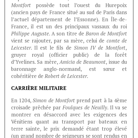
Montfort
possède tout l’ouest du Hurepoix
(ancien pays de France situé au sud de Paris dans
l’actuel département de l’Essonne). En Île-de-
France, il est un des principaux vassaux du roi
Philippe Auguste
. A son titre de
Baron de Montfort
vient se rajouter, par sa mère, celui de
comte de
Leicester
. Il est le fils de
Simon IV de Montfort
,
gruyer royal (officier public) de la forêt
d’Yvelines. Sa mère,
Amicia de Beaumont
, issue du
baronnage anglo-normand, est sœur et
cohéritière de
Robert de Leicester
.
CARRIÈRE MILITAIRE
En 1204,
Simon de Montfort
prend part à la 4ème
croisade prêchée par
Foulques de Neuilly
. Il va se
montrer en désaccord avec les exigences des
Vénitiens quant au transport par bateaux en
terre sainte, le prix demandé étant trop élevé
(un grand nombre de seigneurs se sont rendus en