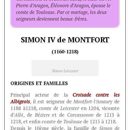
Pierre d’Aragon, Éléonore d’Aragon, épouse le
comte de Toulouse. Par ce mariage, les deux
seigneurs deviennent beaux-frères.
SIMON IV de MONTFORT
(1160-1218)
Simon Leicester
ORIGINES ET FAMILLES
Principal acteur de la
C
roisade contre les
Albigeois
, il est seigneur de
Montfort-l’Amaury
de
1188 à1218,
comte de
Leicester
en 1204, vicomte
d’
Albi
, de
Béziers
et de
Carcassonn
e de 1213 à
1218, et enfin comte de
Toulouse
de 1215 à 1218.
Depuis le 10ème siècle, la famille de
Simon de