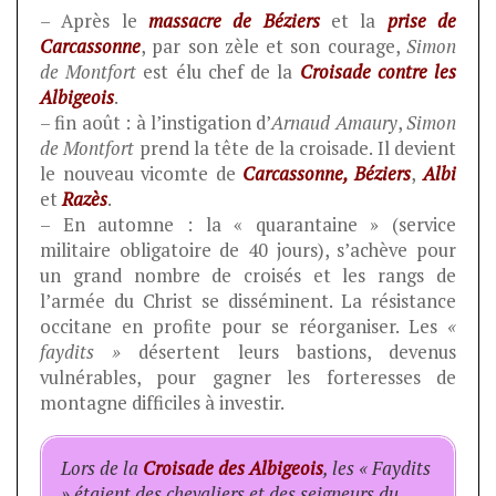
– Après le
massacre de Béziers
et la
prise de
Carcassonne
, par son zèle et son courage,
Simon
de Montfort
est élu chef de la
Croisade contre les
Albigeois
.
– fin août : à l’instigation d’
Arnaud Amaury
,
Simon
de Montfort
prend la tête de la croisade. Il devient
le nouveau vicomte de
Carcassonne, Béziers
,
Albi
et
Razès
.
– En automne : la « quarantaine » (service
militaire obligatoire de 40 jours), s’achève pour
un grand nombre de croisés et les rangs de
l’armée du Christ se disséminent. La résistance
occitane en profite pour se réorganiser. Les
«
faydits »
désertent leurs bastions, devenus
vulnérables, pour gagner les forteresses de
montagne difficiles à investir.
Lors de la
Croisade des Albigeois
, les « Faydits
» étaient des chevaliers et des seigneurs du