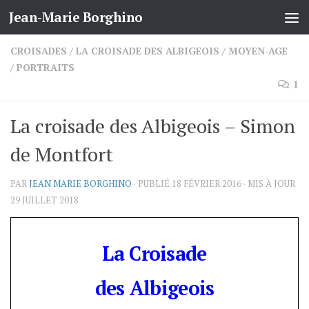
Jean-Marie Borghino
Skip to content
CROISADES
/
LA CROISADE DES ALBIGEOIS
/
MOYEN-AGE
/
PORTRAITS
1
La croisade des Albigeois – Simon
de Montfort
PAR
JEAN MARIE BORGHINO
· PUBLIÉ
18 FÉVRIER 2016
· MIS À JOUR
29 JUILLET 2018
La Croisade
des Albigeois