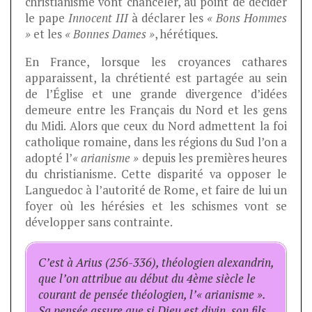
christianisme vont chanceler, au point de décider
le pape
Innocent III
à déclarer les
« Bons Hommes
»
et les
« Bonnes Dames »
, hérétiques.
En France, lorsque les croyances cathares
apparaissent, la chrétienté est partagée au sein
de l’Église et une grande divergence d’idées
demeure entre les Français du Nord et les gens
du Midi. Alors que ceux du Nord admettent la foi
catholique romaine, dans les régions du Sud l’on a
adopté l’
« arianisme »
depuis les premières heures
du christianisme. Cette disparité va opposer le
Languedoc à l’autorité de Rome, et faire de lui un
foyer où les hérésies et les schismes vont se
développer sans contrainte.
C’est à Arius (256-336), théologien alexandrin,
que l’on attribue au début du 4ème siècle le
courant de pensée théologien, l’« arianisme ».
Sa pensée assure que si Dieu est divin, son fils