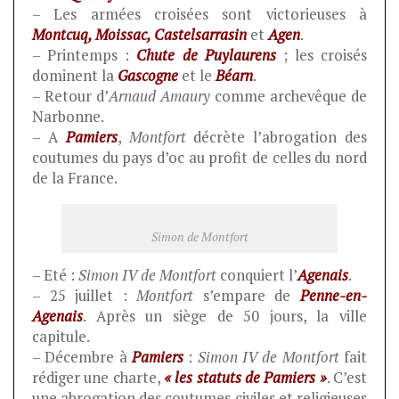
– Les armées croisées sont victorieuses à
Montcuq, Moissac, Castelsarrasin
et
Agen
.
– Printemps :
Chute de Puylaurens
; les croisés
dominent la
Gascogne
et le
Béarn
.
– Retour d’
Arnaud Amaury
comme archevêque de
Narbonne.
– A
Pamiers
,
Montfort
décrète l’abrogation des
coutumes du pays d’oc au profit de celles du nord
de la France.
Simon de Montfort
– Eté :
Simon IV de Montfort
conquiert l’
Agenais
.
– 25 juillet :
Montfort
s’empare de
Penne-en-
Agenais
. Après un siège de 50 jours, la ville
capitule.
– Décembre à
Pamiers
:
Simon IV de Montfort
fait
rédiger une charte,
« les statuts de Pamiers »
. C’est
une abrogation des coutumes civiles et religieuses