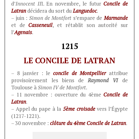
d’
Innocent II
I. En novembre, le futur
Concile de
Latran
décidera du sort du
Languedoc
.
– juin :
Simon de Montfort
s’empare de
Marmande
et de
Casseneuil
, et rétablit son autorité sur
l’
Agenais
.
1215
LE CONCILE DE LATRAN
– 8 janvier : le
concile de Montpellier
attribue
provisoirement les biens de
Raymond VI
de
Toulouse à
Simon IV de Montfort
.
– 11 novembre : ouverture du 4ème
Concile de
Latran
.
– Appel du pape à la
5ème croisade
vers l’Égypte
(1217-1221).
– 30 novembre :
clôture du 4ème Concile de Latran
.