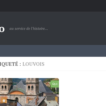
o
au service de l'histoire…
IQUETÉ :
LOUVOIS
0