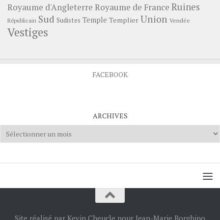
Ruines
Royaume d'Angleterre
Royaume de France
Sud
Union
Temple
Templier
Sudistes
Vendée
Républicain
Vestiges
FACEBOOK
ARCHIVES
Archives
Site réalisé par Kevin Cheucle pour Jean-Marie Borghino