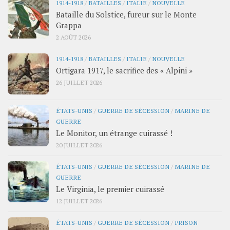
1914-1918
/
BATAILLES
/
ITALIE
/
NOUVELLE
Bataille du Solstice, fureur sur le Monte
Grappa
2 AOÛT 2026
1914-1918
/
BATAILLES
/
ITALIE
/
NOUVELLE
Ortigara 1917, le sacrifice des « Alpini »
26 JUILLET 2026
ÉTATS-UNIS
/
GUERRE DE SÉCESSION
/
MARINE DE
GUERRE
Le Monitor, un étrange cuirassé !
20 JUILLET 2026
ÉTATS-UNIS
/
GUERRE DE SÉCESSION
/
MARINE DE
GUERRE
Le Virginia, le premier cuirassé
12 JUILLET 2026
ÉTATS-UNIS
/
GUERRE DE SÉCESSION
/
PRISON