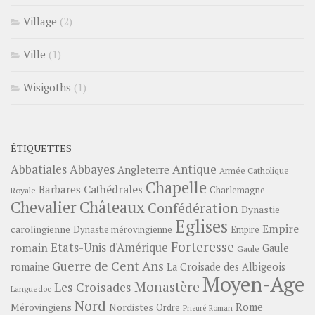
Village
(2)
Ville
(1)
Wisigoths
(1)
ÉTIQUETTES
Abbayes
Antique
Abbatiales
Angleterre
Armée Catholique
Chapelle
Barbares
Cathédrales
Charlemagne
Royale
Châteaux
Chevalier
Confédération
Dynastie
Eglises
Empire
carolingienne
Dynastie mérovingienne
Empire
Forteresse
romain
Etats-Unis d'Amérique
Gaule
Gaule
Guerre de Cent Ans
romaine
La Croisade des Albigeois
Moyen-Age
Monastère
Les Croisades
Languedoc
Nord
Rome
Mérovingiens
Nordistes
Ordre
Prieuré
Roman