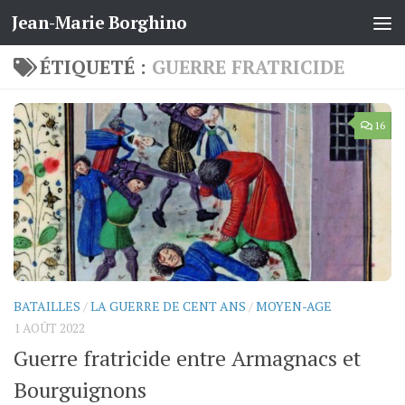
Jean-Marie Borghino
Skip to content
ÉTIQUETÉ :
GUERRE FRATRICIDE
16
BATAILLES
/
LA GUERRE DE CENT ANS
/
MOYEN-AGE
1 AOÛT 2022
Guerre fratricide entre Armagnacs et
Bourguignons