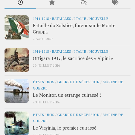
1914-1918
/
BATAILLES
/
ITALIE
/
NOUVELLE
Bataille du Solstice, fureur sur le Monte
Grappa
2 AOÛT 2026
1914-1918
/
BATAILLES
/
ITALIE
/
NOUVELLE
Ortigara 1917, le sacrifice des « Alpini »
26 JUILLET 2026
ÉTATS-UNIS
/
GUERRE DE SÉCESSION
/
MARINE DE
GUERRE
Le Monitor, un étrange cuirassé !
20 JUILLET 2026
ÉTATS-UNIS
/
GUERRE DE SÉCESSION
/
MARINE DE
GUERRE
Le Virginia, le premier cuirassé
12 JUILLET 2026