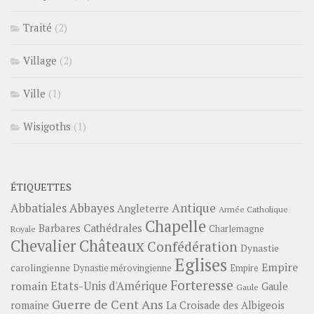
Traité
(2)
Village
(2)
Ville
(1)
Wisigoths
(1)
ÉTIQUETTES
Abbayes
Antique
Abbatiales
Angleterre
Armée Catholique
Chapelle
Barbares
Cathédrales
Charlemagne
Royale
Châteaux
Chevalier
Confédération
Dynastie
Eglises
Empire
carolingienne
Dynastie mérovingienne
Empire
Forteresse
romain
Etats-Unis d'Amérique
Gaule
Gaule
Guerre de Cent Ans
romaine
La Croisade des Albigeois