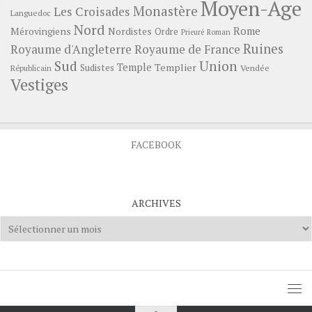
Moyen-Age
Monastère
Les Croisades
Languedoc
Nord
Rome
Mérovingiens
Nordistes
Ordre
Prieuré
Roman
Ruines
Royaume d'Angleterre
Royaume de France
Sud
Union
Temple
Templier
Sudistes
Vendée
Républicain
Vestiges
FACEBOOK
ARCHIVES
Archives