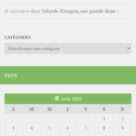
cazenave
dans
Yolande d’Aragon, une grande dame !
CATÉGORIES
Catégories
PLUS
août 2026
L
M
M
J
V
S
D
1
2
3
4
5
6
7
8
9