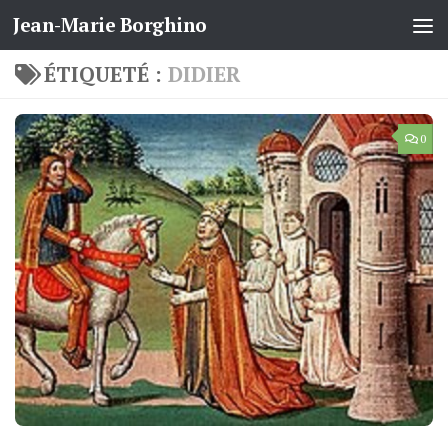
Jean-Marie Borghino
Skip to content
ÉTIQUETÉ :
DIDIER
0