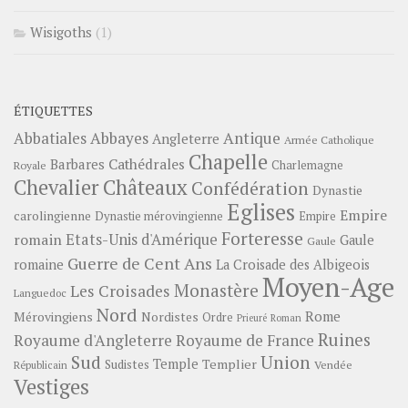
Wisigoths
(1)
ÉTIQUETTES
Abbayes
Antique
Abbatiales
Angleterre
Armée Catholique
Chapelle
Barbares
Cathédrales
Charlemagne
Royale
Châteaux
Chevalier
Confédération
Dynastie
Eglises
Empire
carolingienne
Dynastie mérovingienne
Empire
Forteresse
romain
Etats-Unis d'Amérique
Gaule
Gaule
Guerre de Cent Ans
romaine
La Croisade des Albigeois
Moyen-Age
Monastère
Les Croisades
Languedoc
Nord
Rome
Mérovingiens
Nordistes
Ordre
Prieuré
Roman
Ruines
Royaume d'Angleterre
Royaume de France
Sud
Union
Temple
Templier
Sudistes
Vendée
Républicain
Vestiges