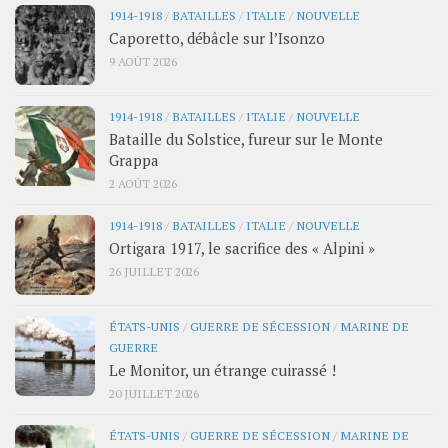
1914-1918
/
BATAILLES
/
ITALIE
/
NOUVELLE
Caporetto, débâcle sur l’Isonzo
9 AOÛT 2026
1914-1918
/
BATAILLES
/
ITALIE
/
NOUVELLE
Bataille du Solstice, fureur sur le Monte
Grappa
2 AOÛT 2026
1914-1918
/
BATAILLES
/
ITALIE
/
NOUVELLE
Ortigara 1917, le sacrifice des « Alpini »
26 JUILLET 2026
ÉTATS-UNIS
/
GUERRE DE SÉCESSION
/
MARINE DE
GUERRE
Le Monitor, un étrange cuirassé !
20 JUILLET 2026
ÉTATS-UNIS
/
GUERRE DE SÉCESSION
/
MARINE DE