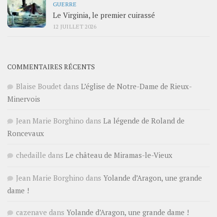
GUERRE
Le Virginia, le premier cuirassé
12 JUILLET 2026
COMMENTAIRES RÉCENTS
Blaise Boudet
dans
L’église de Notre-Dame de Rieux-
Minervois
Jean Marie Borghino
dans
La légende de Roland de
Roncevaux
chedaille
dans
Le château de Miramas-le-Vieux
Jean Marie Borghino
dans
Yolande d’Aragon, une grande
dame !
cazenave
dans
Yolande d’Aragon, une grande dame !