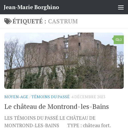
Jean-Marie Borghino
Skip to content
ÉTIQUETÉ :
CASTRUM
2
MOYEN-AGE
/
TÉMOINS DU PASSÉ
4 DÉCEMBRE 2023
Le château de Montrond-les-Bains
LES TÉMOINS DU PASSÉ LE CHÂTEAU DE
MONTROND-LES-BAINS TYPE : château fort.