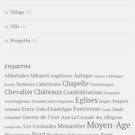
Village
(2)
Ville
(1)
Wisigoths
(1)
ÉTIQUETTES
Abbayes
Antique
Abbatiales
Angleterre
Armée Catholique
Chapelle
Barbares
Cathédrales
Charlemagne
Royale
Châteaux
Chevalier
Confédération
Dynastie
Eglises
Empire
carolingienne
Dynastie mérovingienne
Empire
Forteresse
romain
Etats-Unis d'Amérique
Gaule
Gaule
Guerre de Cent Ans
romaine
La Croisade des Albigeois
Moyen-Age
Monastère
Les Croisades
Languedoc
Nord
Rome
Mérovingiens
Nordistes
Ordre