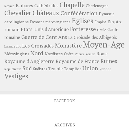
Chapelle
Barbares
Cathédrales
Charlemagne
Royale
Châteaux
Chevalier
Confédération
Dynastie
Eglises
Empire
carolingienne
Dynastie mérovingienne
Empire
Forteresse
romain
Etats-Unis d'Amérique
Gaule
Gaule
Guerre de Cent Ans
romaine
La Croisade des Albigeois
Moyen-Age
Monastère
Les Croisades
Languedoc
Nord
Rome
Mérovingiens
Nordistes
Ordre
Prieuré
Roman
Ruines
Royaume d'Angleterre
Royaume de France
Sud
Union
Temple
Templier
Sudistes
Vendée
Républicain
Vestiges
FACEBOOK
ARCHIVES