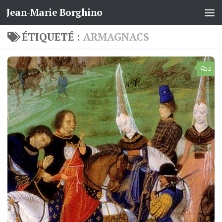
Jean-Marie Borghino
Skip to content
ÉTIQUETÉ :
ARMAGNACS
2