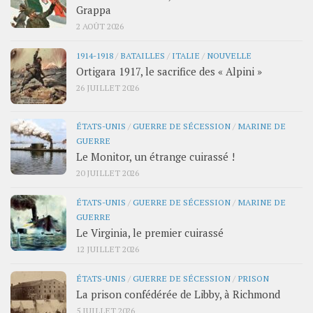
Grappa
2 AOÛT 2026
1914-1918
/
BATAILLES
/
ITALIE
/
NOUVELLE
Ortigara 1917, le sacrifice des « Alpini »
26 JUILLET 2026
ÉTATS-UNIS
/
GUERRE DE SÉCESSION
/
MARINE DE
GUERRE
Le Monitor, un étrange cuirassé !
20 JUILLET 2026
ÉTATS-UNIS
/
GUERRE DE SÉCESSION
/
MARINE DE
GUERRE
Le Virginia, le premier cuirassé
12 JUILLET 2026
ÉTATS-UNIS
/
GUERRE DE SÉCESSION
/
PRISON
La prison confédérée de Libby, à Richmond
5 JUILLET 2026