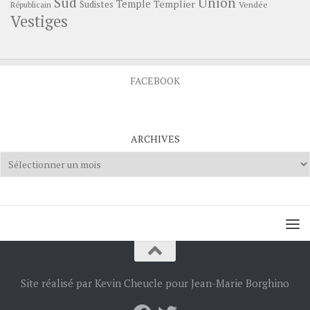
Sud
Union
Temple
Templier
Sudistes
Vendée
Républicain
Vestiges
FACEBOOK
ARCHIVES
Archives
Site réalisé par Kevin Cheucle pour Jean-Marie Borghino