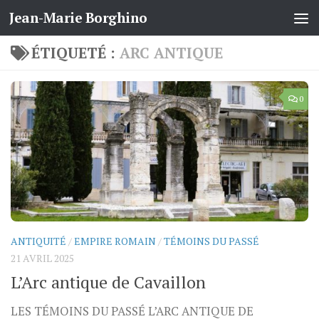
Jean-Marie Borghino
Skip to content
ÉTIQUETÉ :
ARC ANTIQUE
0
ANTIQUITÉ
/
EMPIRE ROMAIN
/
TÉMOINS DU PASSÉ
21 AVRIL 2025
L’Arc antique de Cavaillon
LES TÉMOINS DU PASSÉ L’ARC ANTIQUE DE