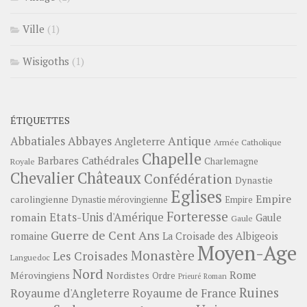
Ville
(1)
Wisigoths
(1)
ÉTIQUETTES
Abbayes
Antique
Abbatiales
Angleterre
Armée Catholique
Chapelle
Barbares
Cathédrales
Charlemagne
Royale
Châteaux
Chevalier
Confédération
Dynastie
Eglises
Empire
carolingienne
Dynastie mérovingienne
Empire
Forteresse
romain
Etats-Unis d'Amérique
Gaule
Gaule
Guerre de Cent Ans
romaine
La Croisade des Albigeois
Moyen-Age
Monastère
Les Croisades
Languedoc
Nord
Rome
Mérovingiens
Nordistes
Ordre
Prieuré
Roman
Ruines
Royaume d'Angleterre
Royaume de France