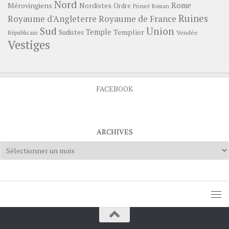
Nord
Rome
Mérovingiens
Nordistes
Ordre
Prieuré
Roman
Ruines
Royaume d'Angleterre
Royaume de France
Sud
Union
Temple
Templier
Sudistes
Vendée
Républicain
Vestiges
FACEBOOK
ARCHIVES
Archives