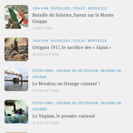
1914-1918
/
BATAILLES
/
ITALIE
/
NOUVELLE
Bataille du Solstice, fureur sur le Monte
Grappa
2 AOÛT 2026
1914-1918
/
BATAILLES
/
ITALIE
/
NOUVELLE
Ortigara 1917, le sacrifice des « Alpini »
26 JUILLET 2026
ÉTATS-UNIS
/
GUERRE DE SÉCESSION
/
MARINE DE
GUERRE
Le Monitor, un étrange cuirassé !
20 JUILLET 2026
ÉTATS-UNIS
/
GUERRE DE SÉCESSION
/
MARINE DE
GUERRE
Le Virginia, le premier cuirassé
12 JUILLET 2026