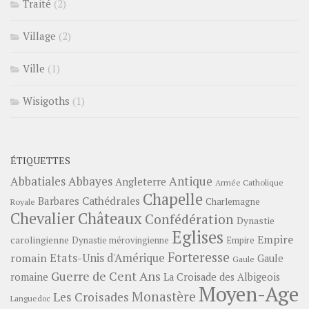
Traité
(2)
Village
(2)
Ville
(1)
Wisigoths
(1)
ÉTIQUETTES
Abbayes
Antique
Abbatiales
Angleterre
Armée Catholique
Chapelle
Barbares
Cathédrales
Charlemagne
Royale
Châteaux
Chevalier
Confédération
Dynastie
Eglises
Empire
carolingienne
Dynastie mérovingienne
Empire
Forteresse
romain
Etats-Unis d'Amérique
Gaule
Gaule
Guerre de Cent Ans
romaine
La Croisade des Albigeois
Moyen-Age
Monastère
Les Croisades
Languedoc