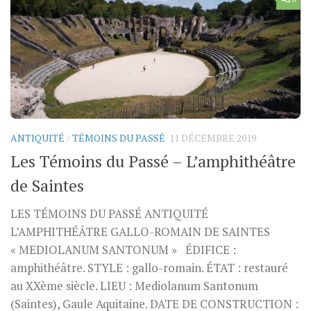
ANTIQUITÉ
/
TÉMOINS DU PASSÉ
11 DÉCEMBRE 2019
Les Témoins du Passé – L’amphithéâtre
de Saintes
LES TÉMOINS DU PASSÉ ANTIQUITÉ
L’AMPHITHÉÂTRE GALLO-ROMAIN DE SAINTES
« MEDIOLANUM SANTONUM » ÉDIFICE :
amphithéâtre. STYLE : gallo-romain. ÉTAT : restauré
au XXème siècle. LIEU : Mediolanum Santonum
(Saintes), Gaule Aquitaine. DATE DE CONSTRUCTION :