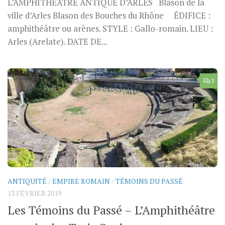
L’AMPHITHÉÂTRE ANTIQUE D’ARLES Blason de la
ville d’Arles Blason des Bouches du Rhône ÉDIFICE :
amphithéâtre ou arènes. STYLE : Gallo-romain. LIEU :
Arles (Arelate). DATE DE...
3
ANTIQUITÉ
/
EMPIRE ROMAIN
/
TÉMOINS DU PASSÉ
13 FÉVRIER 2019
Les Témoins du Passé – L’Amphithéâtre