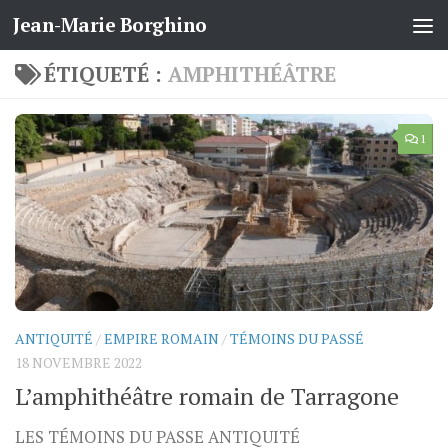
Jean-Marie Borghino
Skip to content
ÉTIQUETÉ :
AMPHITHÉÂTRE
1
ANTIQUITÉ
/
EMPIRE ROMAIN
/
TÉMOINS DU PASSÉ
18 NOVEMBRE 2022
L’amphithéâtre romain de Tarragone
LES TÉMOINS DU PASSE ANTIQUITÉ