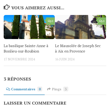
VOUS AIMEREZ AUSSI...
0
0
La basilique Sainte-Anne à
Le Mausolée de Joseph Sec
Bonlieu-sur-Roubion
à Aix en Provence
17 NOVEMBRE 2024
16 JUIN 2024
3 RÉPONSES
Commentaires
0
Pings
3
LAISSER UN COMMENTAIRE