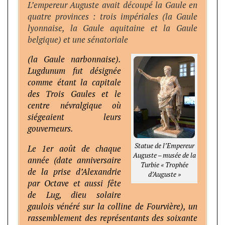
L’empereur Auguste avait découpé la Gaule en
quatre provinces : trois impériales (la Gaule
lyonnaise, la Gaule aquitaine et la Gaule
belgique) et une sénatoriale
(la Gaule narbonnaise).
Lugdunum fut désignée
comme étant la capitale
des Trois Gaules et le
centre névralgique où
siégeaient leurs
gouverneurs.
Statue de l’Empereur
Le 1er août de chaque
Auguste – musée de la
année (date anniversaire
Turbie « Trophée
de la prise d’Alexandrie
d’Auguste »
par Octave et aussi fête
de Lug, dieu solaire
gaulois vénéré sur la colline de Fourvière), un
rassemblement des représentants des soixante