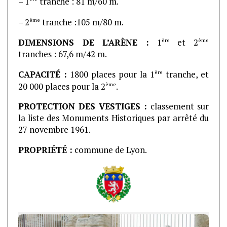
– 1
tranche : 81 m/60 m.
ème
– 2
tranche :105 m/80 m.
ère
ème
DIMENSIONS DE L’ARÈNE :
1
et 2
tranches : 67,6 m/42 m.
ère
CAPACITÉ :
1800 places pour la 1
tranche, et
ème
20 000 places pour la 2
.
PROTECTION DES VESTIGES :
classement sur
la liste des Monuments Historiques par arrêté du
27 novembre 1961.
PROPRIÉTÉ :
commune de Lyon.