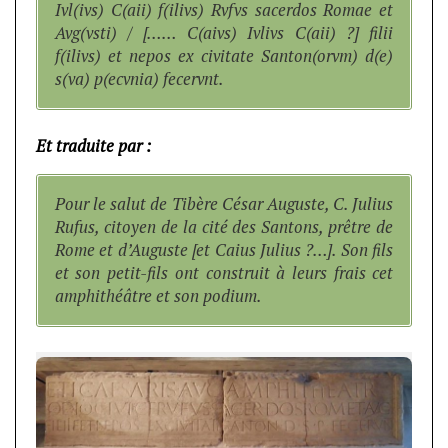
Ivl(ivs) C(aii) f(ilivs) Rvfvs sacerdos Romae et
Avg(vsti) / […… C(aivs) Ivlivs C(aii) ?] filii
f(ilivs) et nepos ex civitate Santon(orvm) d(e)
s(va) p(ecvnia) fecervnt.
Et traduite par :
Pour le salut de Tibère César Auguste, C. Julius
Rufus, citoyen de la cité des Santons, prêtre de
Rome et d’Auguste [et Caius Julius ?…]. Son fils
et son petit-fils ont construit à leurs frais cet
amphithéâtre et son podium.