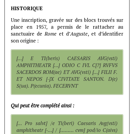
HISTORIQUE
Une inscription, gravée sur des blocs trouvés sur
place en 1957, a permis de le rattacher au
sanctuaire de
Rome
et d’
Auguste
, et d’identifier
son origine :
[…] E TI(beris) CAESARIS AVG(vsti)
AMPHITHEATR […] ODIO C IVL C[?] RVFVS
SACERDOS ROM(ae) ET AVG(vsti) […] FILII F.
ET NEPOS [-]X CIVITATE SANTON. D(e)
S(ua). P(ecunia). FECERVNT
Qui peut être complété ainsi :
[… Pro salvt] /e Ti(beri) Caesaris Avg(vsti)
amphitheatr [-…] / [……… cvm] pod/io C(aivs)