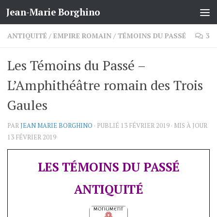
Jean-Marie Borghino
Skip to content
ANTIQUITÉ
/
EMPIRE ROMAIN
/
TÉMOINS DU PASSÉ
3
Les Témoins du Passé –
L’Amphithéâtre romain des Trois
Gaules
PAR
JEAN MARIE BORGHINO
· PUBLIÉ
13 FÉVRIER 2019
· MIS À JOUR
13 FÉVRIER 2019
LES TÉMOINS DU PASSÉ
ANTIQUITÉ