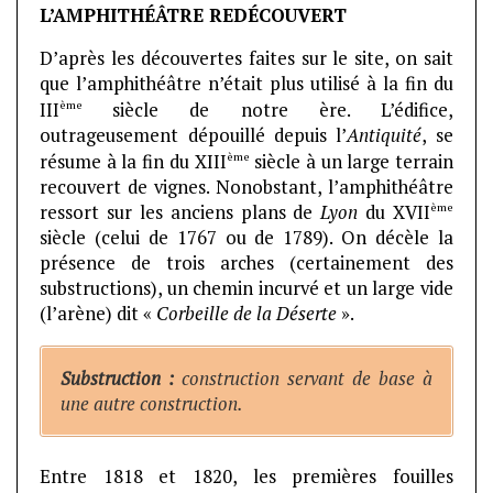
L’AMPHITHÉÂTRE REDÉCOUVERT
D’après les découvertes faites sur le site, on sait
que l’amphithéâtre n’était plus utilisé à la fin du
ème
III
siècle de notre ère. L’édifice,
outrageusement dépouillé depuis l’
Antiquité
, se
ème
résume à la fin du XIII
siècle à un large terrain
recouvert de vignes. Nonobstant, l’amphithéâtre
ème
ressort sur les anciens plans de
Lyon
du XVII
siècle (celui de 1767 ou de 1789). On décèle la
présence de trois arches (certainement des
substructions), un chemin incurvé et un large vide
(l’arène) dit «
Corbeille de la Déserte
».
Substruction :
construction servant de base à
une autre construction.
Entre 1818 et 1820, les premières fouilles