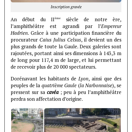
Inscription gravée
ème
An début du II
siècle de notre ère,
l’amphithéâtre est agrandi par l’
Empereur
Hadrien
. Grâce à une participation financière du
procurateur
Caius Julius Celsus
, il devient un des
plus grands de toute la Gaule. Deux galeries sont
rajoutées, portant ainsi ses dimensions à 143,3 m
de long pour 117,4 m de large, et lui permettant
de recevoir plus de 20 000 spectateurs.
Dorénavant les habitants de
Lyon
, ainsi que des
peuples de la
quatrième Gaule
(
la Narbonnaise
), se
pressent sur sa
cavéa
; peu à peu l’amphithéâtre
perdra son affectation d’origine.