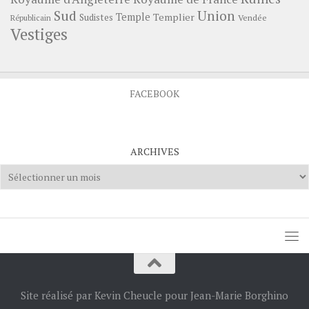
Sud
Union
Temple
Templier
Sudistes
Vendée
Républicain
Vestiges
FACEBOOK
ARCHIVES
Archives
Site réalisé par Kevin Cheucle pour Jean-Marie Borghino