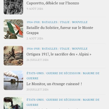
Caporetto, débâcle sur l’Isonzo
9 AOÛT 2026
1914-1918
/
BATAILLES
/
ITALIE
/
NOUVELLE
Bataille du Solstice, fureur sur le Monte
Grappa
2 AOÛT 2026
1914-1918
/
BATAILLES
/
ITALIE
/
NOUVELLE
Ortigara 1917, le sacrifice des « Alpini »
26 JUILLET 2026
ÉTATS-UNIS
/
GUERRE DE SÉCESSION
/
MARINE DE
GUERRE
Le Monitor, un étrange cuirassé !
20 JUILLET 2026
ÉTATS-UNIS
/
GUERRE DE SÉCESSION
/
MARINE DE
GUERRE