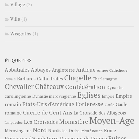
Village
(2)
Ville
(1)
Wisigoths
(1)
ÉTIQUETTES
Abbayes
Antique
Abbatiales
Angleterre
Armée Catholique
Chapelle
Barbares
Cathédrales
Charlemagne
Royale
Châteaux
Chevalier
Confédération
Dynastie
Eglises
Empire
carolingienne
Dynastie mérovingienne
Empire
Forteresse
romain
Etats-Unis d'Amérique
Gaule
Gaule
Guerre de Cent Ans
romaine
La Croisade des Albigeois
Moyen-Age
Monastère
Les Croisades
Languedoc
Nord
Rome
Mérovingiens
Nordistes
Ordre
Prieuré
Roman
Ruines
Royaume d'Angleterre
Royaume de France