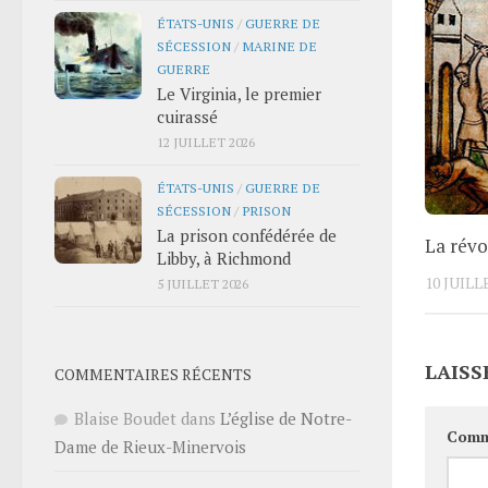
ÉTATS-UNIS
/
GUERRE DE
SÉCESSION
/
MARINE DE
GUERRE
Le Virginia, le premier
cuirassé
12 JUILLET 2026
ÉTATS-UNIS
/
GUERRE DE
SÉCESSION
/
PRISON
La prison confédérée de
La révo
Libby, à Richmond
10 JUILL
5 JUILLET 2026
LAISS
COMMENTAIRES RÉCENTS
Blaise Boudet
dans
L’église de Notre-
Comm
Dame de Rieux-Minervois