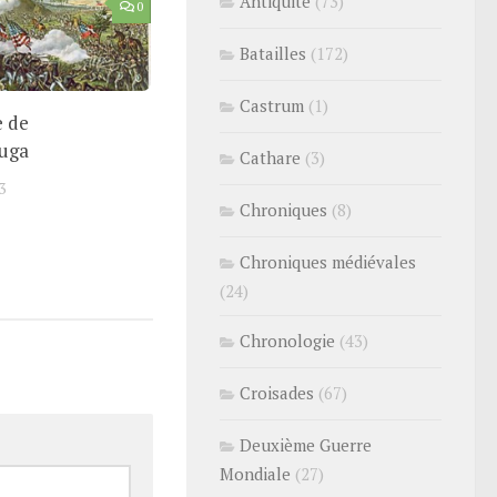
Antiquité
(73)
0
Batailles
(172)
Castrum
(1)
e de
uga
Cathare
(3)
3
Chroniques
(8)
Chroniques médiévales
(24)
Chronologie
(43)
Croisades
(67)
Deuxième Guerre
Mondiale
(27)