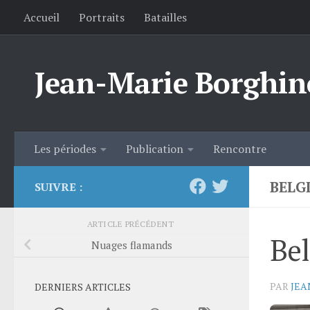
Accueil
Portraits
Batailles
Skip to content
Jean-Marie Borghin
Les périodes
Publication
Rencontre
BELGI
SUIVRE :
ARTICLE PRÉCÉDENT
Bel
Nuages flamands
PAR
JEA
DERNIERS ARTICLES