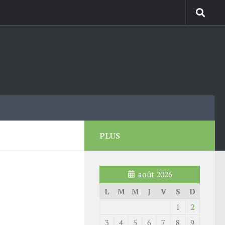
PLUS
août 2026
L
M
M
J
V
S
D
1
2
3
4
5
6
7
8
9