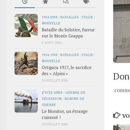
1914-1918
/
BATAILLES
/
ITALIE
/
NOUVELLE
Bataille du Solstice, fureur
sur le Monte Grappa
2 AOÛT 2026
1914-1918
/
BATAILLES
/
ITALIE
/
NOUVELLE
Ortigara 1917, le sacrifice
Donn
des « Alpini »
26 JUILLET 2026
comme
ÉTATS-UNIS
/
GUERRE DE
SÉCESSION
/
MARINE DE
GUERRE
Le Monitor, un étrange
VO
cuirassé !
20 JUILLET 2026