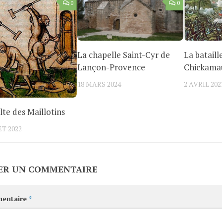
0
0
La chapelle Saint-Cyr de
La bataill
Lançon-Provence
Chickama
18 MARS 2024
2 AVRIL 202
lte des Maillotins
ET 2022
ER UN COMMENTAIRE
entaire
*