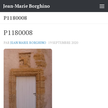
Jean-Marie Borghino
Skip to content
P1180008
P1180008
PAR
JEAN MARIE BORGHINO
·
19 SEPTEMBRE 2020