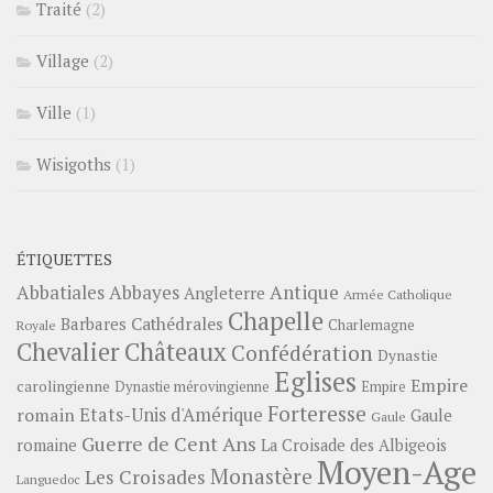
Traité
(2)
Village
(2)
Ville
(1)
Wisigoths
(1)
ÉTIQUETTES
Abbayes
Antique
Abbatiales
Angleterre
Armée Catholique
Chapelle
Barbares
Cathédrales
Charlemagne
Royale
Châteaux
Chevalier
Confédération
Dynastie
Eglises
Empire
carolingienne
Dynastie mérovingienne
Empire
Forteresse
romain
Etats-Unis d'Amérique
Gaule
Gaule
Guerre de Cent Ans
romaine
La Croisade des Albigeois
Moyen-Age
Monastère
Les Croisades
Languedoc