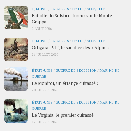
1914-1918
/
BATAILLES
/
ITALIE
/
NOUVELLE
Bataille du Solstice, fureur sur le Monte
Grappa
2 AOÛT 2026
1914-1918
/
BATAILLES
/
ITALIE
/
NOUVELLE
Ortigara 1917, le sacrifice des « Alpini »
26 JUILLET 2026
ÉTATS-UNIS
/
GUERRE DE SÉCESSION
/
MARINE DE
GUERRE
Le Monitor, un étrange cuirassé !
20 JUILLET 2026
ÉTATS-UNIS
/
GUERRE DE SÉCESSION
/
MARINE DE
GUERRE
Le Virginia, le premier cuirassé
12 JUILLET 2026