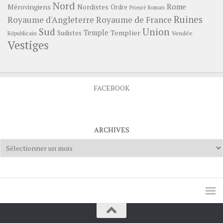
Nord
Rome
Mérovingiens
Nordistes
Ordre
Prieuré
Roman
Ruines
Royaume d'Angleterre
Royaume de France
Sud
Union
Temple
Templier
Sudistes
Vendée
Républicain
Vestiges
FACEBOOK
ARCHIVES
Archives