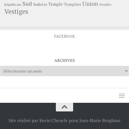
Sud
Union
Temple
Templier
Sudistes
Vendée
Républicain
Vestiges
FACEBOOK
ARCHIVES
Archives
Site réalisé par Kevin Cheucle pour Jean-Marie Borghino