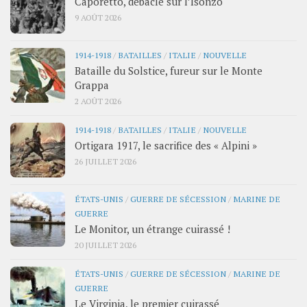
Caporetto, débâcle sur l’Isonzo
9 AOÛT 2026
1914-1918
/
BATAILLES
/
ITALIE
/
NOUVELLE
Bataille du Solstice, fureur sur le Monte
Grappa
2 AOÛT 2026
1914-1918
/
BATAILLES
/
ITALIE
/
NOUVELLE
Ortigara 1917, le sacrifice des « Alpini »
26 JUILLET 2026
ÉTATS-UNIS
/
GUERRE DE SÉCESSION
/
MARINE DE
GUERRE
Le Monitor, un étrange cuirassé !
20 JUILLET 2026
ÉTATS-UNIS
/
GUERRE DE SÉCESSION
/
MARINE DE
GUERRE
Le Virginia, le premier cuirassé