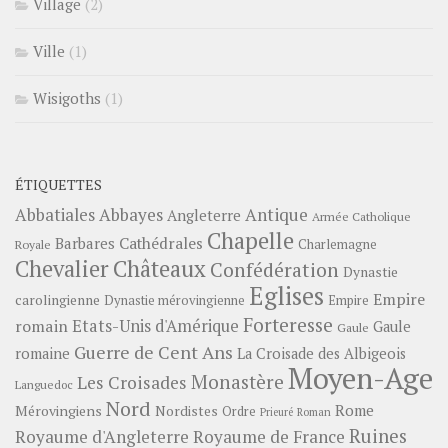
Village
(2)
Ville
(1)
Wisigoths
(1)
ÉTIQUETTES
Abbayes
Antique
Abbatiales
Angleterre
Armée Catholique
Chapelle
Barbares
Cathédrales
Charlemagne
Royale
Châteaux
Chevalier
Confédération
Dynastie
Eglises
Empire
carolingienne
Dynastie mérovingienne
Empire
Forteresse
romain
Etats-Unis d'Amérique
Gaule
Gaule
Guerre de Cent Ans
romaine
La Croisade des Albigeois
Moyen-Age
Monastère
Les Croisades
Languedoc
Nord
Rome
Mérovingiens
Nordistes
Ordre
Prieuré
Roman
Ruines
Royaume d'Angleterre
Royaume de France