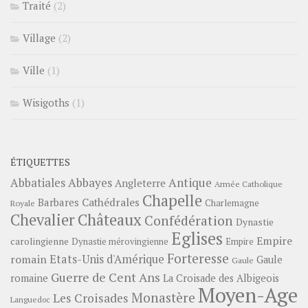
Traité
(2)
Village
(2)
Ville
(1)
Wisigoths
(1)
ÉTIQUETTES
Abbayes
Antique
Abbatiales
Angleterre
Armée Catholique
Chapelle
Barbares
Cathédrales
Charlemagne
Royale
Châteaux
Chevalier
Confédération
Dynastie
Eglises
Empire
carolingienne
Dynastie mérovingienne
Empire
Forteresse
romain
Etats-Unis d'Amérique
Gaule
Gaule
Guerre de Cent Ans
romaine
La Croisade des Albigeois
Moyen-Age
Monastère
Les Croisades
Languedoc