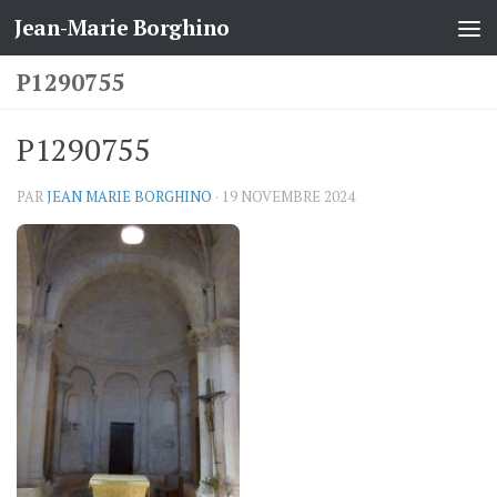
Jean-Marie Borghino
Skip to content
P1290755
P1290755
PAR
JEAN MARIE BORGHINO
·
19 NOVEMBRE 2024