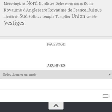
Nord
Rome
Mérovingiens
Nordistes
Ordre
Prieuré
Roman
Ruines
Royaume d'Angleterre
Royaume de France
Sud
Union
Temple
Templier
Sudistes
Vendée
Républicain
Vestiges
FACEBOOK
ARCHIVES
Archives