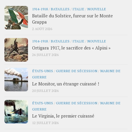
1914-1918
/
BATAILLES
/
ITALIE
/
NOUVELLE
Bataille du Solstice, fureur sur le Monte
Grappa
2 AOÛT 2026
1914-1918
/
BATAILLES
/
ITALIE
/
NOUVELLE
Ortigara 1917, le sacrifice des « Alpini »
26 JUILLET 2026
ÉTATS-UNIS
/
GUERRE DE SÉCESSION
/
MARINE DE
GUERRE
Le Monitor, un étrange cuirassé !
20 JUILLET 2026
ÉTATS-UNIS
/
GUERRE DE SÉCESSION
/
MARINE DE
GUERRE
Le Virginia, le premier cuirassé
12 JUILLET 2026