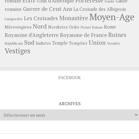
Forteresse
romain
Etats-Unis d'Amérique
Gaule
Gaule
Guerre de Cent Ans
romaine
La Croisade des Albigeois
Moyen-Age
Monastère
Les Croisades
Languedoc
Nord
Rome
Mérovingiens
Nordistes
Ordre
Prieuré
Roman
Ruines
Royaume d'Angleterre
Royaume de France
Sud
Union
Temple
Templier
Sudistes
Vendée
Républicain
Vestiges
FACEBOOK
ARCHIVES
Archives