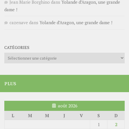
Jean Marie Borghino
dans
Yolande d’Aragon, une grande
dame !
cazenave
dans
Yolande d’Aragon, une grande dame !
CATÉGORIES
Catégories
PLUS
août 2026
L
M
M
J
V
S
D
1
2