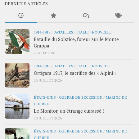
DERNIERS ARTICLES
1914-1918
/
BATAILLES
/
ITALIE
/
NOUVELLE
Bataille du Solstice, fureur sur le Monte
Grappa
2 AOÛT 2026
1914-1918
/
BATAILLES
/
ITALIE
/
NOUVELLE
Ortigara 1917, le sacrifice des « Alpini »
26 JUILLET 2026
ÉTATS-UNIS
/
GUERRE DE SÉCESSION
/
MARINE DE
GUERRE
Le Monitor, un étrange cuirassé !
20 JUILLET 2026
ÉTATS-UNIS
/
GUERRE DE SÉCESSION
/
MARINE DE
GUERRE