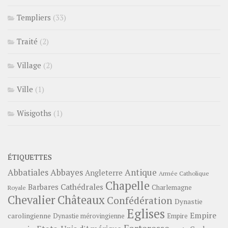
Templiers
(33)
Traité
(2)
Village
(2)
Ville
(1)
Wisigoths
(1)
ÉTIQUETTES
Abbayes
Antique
Abbatiales
Angleterre
Armée Catholique
Chapelle
Barbares
Cathédrales
Charlemagne
Royale
Châteaux
Chevalier
Confédération
Dynastie
Eglises
Empire
carolingienne
Dynastie mérovingienne
Empire