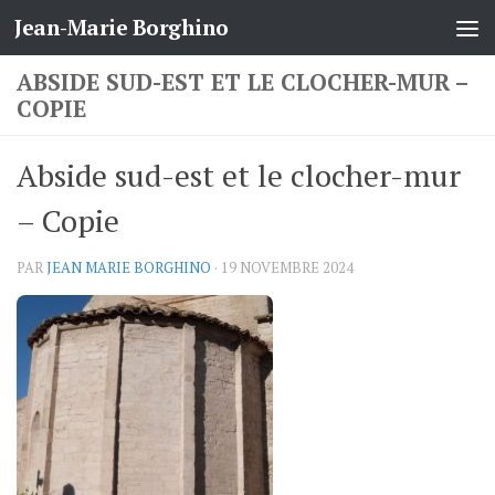
Jean-Marie Borghino
Skip to content
ABSIDE SUD-EST ET LE CLOCHER-MUR –
COPIE
Abside sud-est et le clocher-mur
– Copie
PAR
JEAN MARIE BORGHINO
·
19 NOVEMBRE 2024