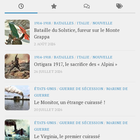
1914-1918
/
BATAILLES
/
ITALIE
/
NOUVELLE
Bataille du Solstice, fureur sur le Monte
Grappa
2 AOÛT 2026
1914-1918
/
BATAILLES
/
ITALIE
/
NOUVELLE
Ortigara 1917, le sacrifice des « Alpini »
26 JUILLET 2026
ÉTATS-UNIS
/
GUERRE DE SÉCESSION
/
MARINE DE
GUERRE
Le Monitor, un étrange cuirassé !
20 JUILLET 2026
ÉTATS-UNIS
/
GUERRE DE SÉCESSION
/
MARINE DE
GUERRE
Le Virginia, le premier cuirassé