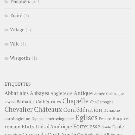
Templiers
(33)
Traité
(2)
Village
(2)
Ville
(1)
Wisigoths
(1)
ÉTIQUETTES
Abbayes
Antique
Abbatiales
Angleterre
Armée Catholique
Chapelle
Barbares
Cathédrales
Charlemagne
Royale
Châteaux
Chevalier
Confédération
Dynastie
Eglises
Empire
carolingienne
Dynastie mérovingienne
Empire
Forteresse
romain
Etats-Unis d'Amérique
Gaule
Gaule
Guerre de Cent Ans
romaine
La Croisade des Albigeois