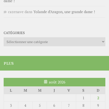
dame !
cazenave
dans
Yolande d’Aragon, une grande dame !
CATÉGORIES
Catégories
PLUS
août 2026
L
M
M
J
V
S
D
1
2
3
4
5
6
7
8
9