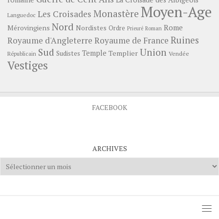
Moyen-Age
Monastère
Les Croisades
Languedoc
Nord
Rome
Mérovingiens
Nordistes
Ordre
Prieuré
Roman
Ruines
Royaume d'Angleterre
Royaume de France
Sud
Union
Temple
Templier
Sudistes
Vendée
Républicain
Vestiges
FACEBOOK
ARCHIVES
Archives