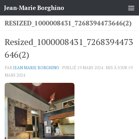
Jean-Marie Borghino
Skip to content
RESIZED_1000008431_7268394473646(2)
Resized_1000008431_7268394473
646(2)
PAR
JEAN MARIE BORGHINO
· PUBLIÉ
19 MARS 2024
· MIS À JOUR
19
MARS 2024