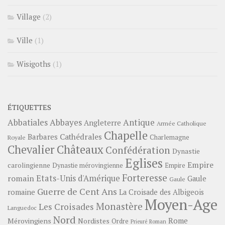
Village
(2)
Ville
(1)
Wisigoths
(1)
ÉTIQUETTES
Abbayes
Antique
Abbatiales
Angleterre
Armée Catholique
Chapelle
Barbares
Cathédrales
Charlemagne
Royale
Châteaux
Chevalier
Confédération
Dynastie
Eglises
Empire
carolingienne
Dynastie mérovingienne
Empire
Forteresse
romain
Etats-Unis d'Amérique
Gaule
Gaule
Guerre de Cent Ans
romaine
La Croisade des Albigeois
Moyen-Age
Monastère
Les Croisades
Languedoc
Nord
Rome
Mérovingiens
Nordistes
Ordre
Prieuré
Roman