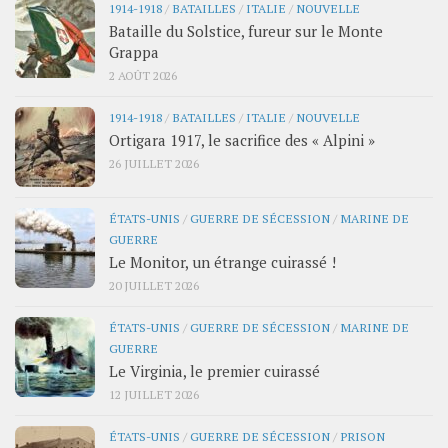
1914-1918
/
BATAILLES
/
ITALIE
/
NOUVELLE
Bataille du Solstice, fureur sur le Monte
Grappa
2 AOÛT 2026
1914-1918
/
BATAILLES
/
ITALIE
/
NOUVELLE
Ortigara 1917, le sacrifice des « Alpini »
26 JUILLET 2026
ÉTATS-UNIS
/
GUERRE DE SÉCESSION
/
MARINE DE
GUERRE
Le Monitor, un étrange cuirassé !
20 JUILLET 2026
ÉTATS-UNIS
/
GUERRE DE SÉCESSION
/
MARINE DE
GUERRE
Le Virginia, le premier cuirassé
12 JUILLET 2026
ÉTATS-UNIS
/
GUERRE DE SÉCESSION
/
PRISON