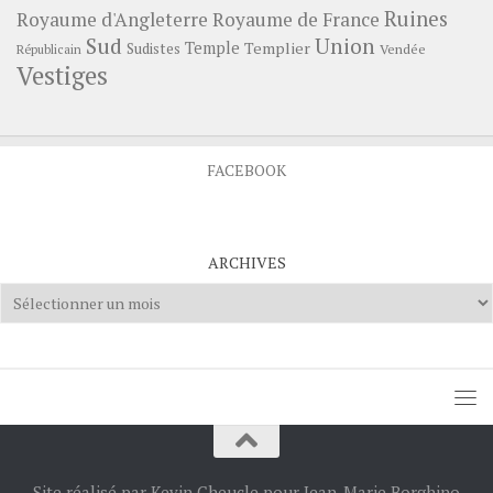
Ruines
Royaume d'Angleterre
Royaume de France
Sud
Union
Temple
Templier
Sudistes
Vendée
Républicain
Vestiges
FACEBOOK
ARCHIVES
Archives
Site réalisé par Kevin Cheucle pour Jean-Marie Borghino