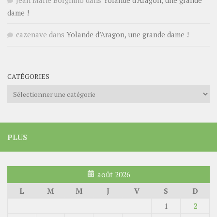
dame !
cazenave
dans
Yolande d’Aragon, une grande dame !
CATÉGORIES
Catégories
PLUS
août 2026
L
M
M
J
V
S
D
1
2