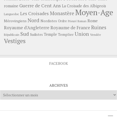
Guerre de Cent Ans
romaine
La Croisade des Albigeois
Moyen-Age
Monastère
Les Croisades
Languedoc
Nord
Rome
Mérovingiens
Nordistes
Ordre
Prieuré
Roman
Ruines
Royaume d'Angleterre
Royaume de France
Sud
Union
Temple
Templier
Sudistes
Vendée
Républicain
Vestiges
FACEBOOK
ARCHIVES
Archives