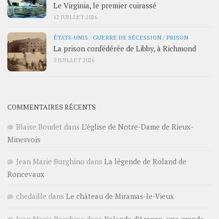
Le Virginia, le premier cuirassé
12 JUILLET 2026
ÉTATS-UNIS
/
GUERRE DE SÉCESSION
/
PRISON
La prison confédérée de Libby, à Richmond
5 JUILLET 2026
COMMENTAIRES RÉCENTS
Blaise Boudet
dans
L’église de Notre-Dame de Rieux-
Minervois
Jean Marie Borghino
dans
La légende de Roland de
Roncevaux
chedaille
dans
Le château de Miramas-le-Vieux
Jean Marie Borghino
dans
Yolande d’Aragon, une grande