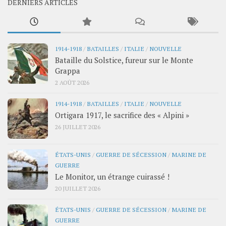
DERNIERS ARTICLES
1914-1918
/
BATAILLES
/
ITALIE
/
NOUVELLE
Bataille du Solstice, fureur sur le Monte
Grappa
2 AOÛT 2026
1914-1918
/
BATAILLES
/
ITALIE
/
NOUVELLE
Ortigara 1917, le sacrifice des « Alpini »
26 JUILLET 2026
ÉTATS-UNIS
/
GUERRE DE SÉCESSION
/
MARINE DE
GUERRE
Le Monitor, un étrange cuirassé !
20 JUILLET 2026
ÉTATS-UNIS
/
GUERRE DE SÉCESSION
/
MARINE DE
GUERRE