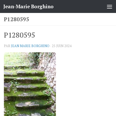
Jean-Marie Borghino
Skip to content
P1280595
P1280595
PAR
JEAN MARIE BORGHINO
·
25 JUIN 2024