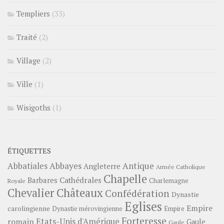
Templiers
(33)
Traité
(2)
Village
(2)
Ville
(1)
Wisigoths
(1)
ÉTIQUETTES
Abbayes
Antique
Abbatiales
Angleterre
Armée Catholique
Chapelle
Barbares
Cathédrales
Charlemagne
Royale
Châteaux
Chevalier
Confédération
Dynastie
Eglises
Empire
carolingienne
Dynastie mérovingienne
Empire
Forteresse
romain
Etats-Unis d'Amérique
Gaule
Gaule