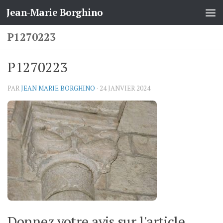
Jean-Marie Borghino
Skip to content
P1270223
P1270223
PAR
JEAN MARIE BORGHINO
·
24 JANVIER 2024
Donnez votre avis sur l'article