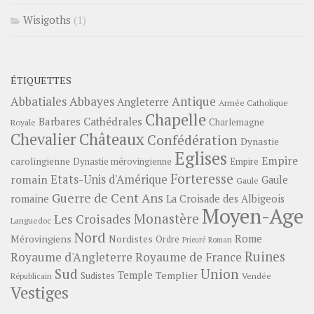
Wisigoths
(1)
ÉTIQUETTES
Abbayes
Antique
Abbatiales
Angleterre
Armée Catholique
Chapelle
Barbares
Cathédrales
Charlemagne
Royale
Châteaux
Chevalier
Confédération
Dynastie
Eglises
Empire
carolingienne
Dynastie mérovingienne
Empire
Forteresse
romain
Etats-Unis d'Amérique
Gaule
Gaule
Guerre de Cent Ans
romaine
La Croisade des Albigeois
Moyen-Age
Monastère
Les Croisades
Languedoc
Nord
Rome
Mérovingiens
Nordistes
Ordre
Prieuré
Roman
Ruines
Royaume d'Angleterre
Royaume de France
Sud
Union
Temple
Templier
Sudistes
Vendée
Républicain
Vestiges