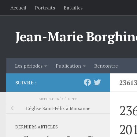
Accueil
Portraits
Batailles
Skip to content
Jean-Marie Borghin
Les périodes
Publication
Rencontre
2361
SUIVRE :
ARTICLE PRÉCÉDENT
23
L’église Saint-Félix à Marsanne
20
DERNIERS ARTICLES