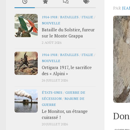
PAR
JEA
1914-1918
/
BATAILLES
/
ITALIE
/
NOUVELLE
Bataille du Solstice, fureur
sur le Monte Grappa
2 AOÛT 2026
1914-1918
/
BATAILLES
/
ITALIE
/
NOUVELLE
Ortigara 1917, le sacrifice
des « Alpini »
26 JUILLET 2026
ÉTATS-UNIS
/
GUERRE DE
SÉCESSION
/
MARINE DE
GUERRE
Le Monitor, un étrange
Donn
cuirassé !
20 JUILLET 2026
comme