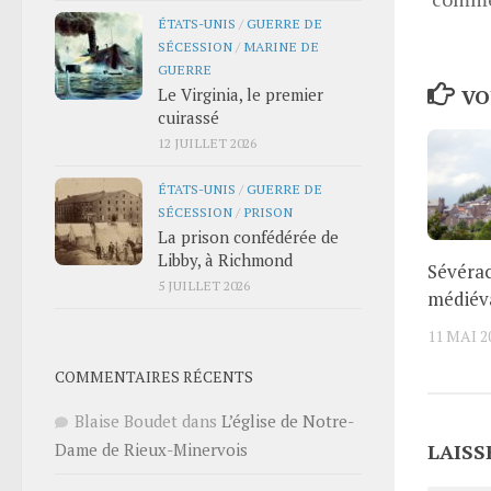
ÉTATS-UNIS
/
GUERRE DE
SÉCESSION
/
MARINE DE
GUERRE
Le Virginia, le premier
VO
cuirassé
12 JUILLET 2026
ÉTATS-UNIS
/
GUERRE DE
SÉCESSION
/
PRISON
La prison confédérée de
Libby, à Richmond
Sévérac
5 JUILLET 2026
médiév
11 MAI 2
COMMENTAIRES RÉCENTS
Blaise Boudet
dans
L’église de Notre-
LAISS
Dame de Rieux-Minervois