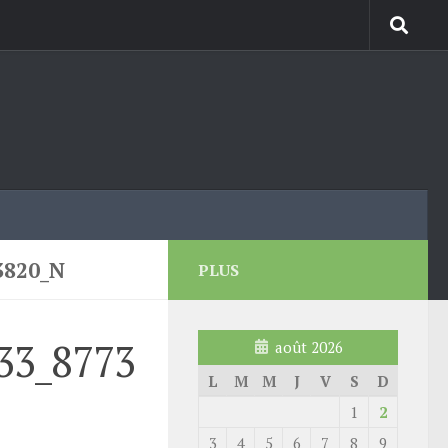
3820_N
PLUS
33_8773
août 2026
L
M
M
J
V
S
D
1
2
3
4
5
6
7
8
9