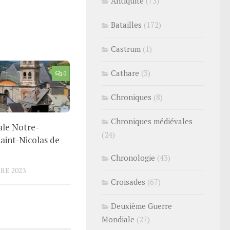
Antiquité
(73)
Batailles
(172)
Castrum
(1)
Cathare
(3)
0
Chroniques
(8)
Chroniques médiévales
ale Notre-
(24)
aint-Nicolas de
Chronologie
(43)
RE 2023
Croisades
(67)
Deuxième Guerre
Mondiale
(27)