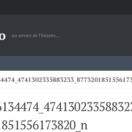
o
au service de l'histoire…
34474_4741302335883233_877320185155617
6134474_47413023358832
1851556173820_n