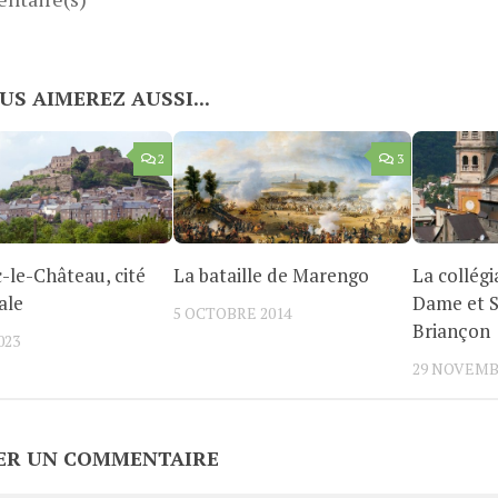
US AIMEREZ AUSSI...
2
3
-le-Château, cité
La bataille de Marengo
La collégi
ale
Dame et S
5 OCTOBRE 2014
Briançon
023
29 NOVEMB
ER UN COMMENTAIRE