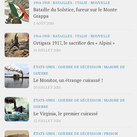
1914-1918
/
BATAILLES
/
ITALIE
/
NOUVELLE
Bataille du Solstice, fureur sur le Monte
Grappa
2 AOÛT 2026
1914-1918
/
BATAILLES
/
ITALIE
/
NOUVELLE
Ortigara 1917, le sacrifice des « Alpini »
26 JUILLET 2026
ÉTATS-UNIS
/
GUERRE DE SÉCESSION
/
MARINE DE
GUERRE
Le Monitor, un étrange cuirassé !
20 JUILLET 2026
ÉTATS-UNIS
/
GUERRE DE SÉCESSION
/
MARINE DE
GUERRE
Le Virginia, le premier cuirassé
12 JUILLET 2026
ÉTATS-UNIS
/
GUERRE DE SÉCESSION
/
PRISON