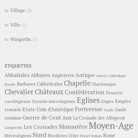
Village
(2)
Ville
(1)
Wisigoths
(1)
ÉTIQUETTES
Abbayes
Antique
Abbatiales
Angleterre
Armée Catholique
Chapelle
Barbares
Cathédrales
Charlemagne
Royale
Châteaux
Chevalier
Confédération
Dynastie
Eglises
Empire
carolingienne
Dynastie mérovingienne
Empire
Forteresse
romain
Etats-Unis d'Amérique
Gaule
Gaule
Guerre de Cent Ans
romaine
La Croisade des Albigeois
Moyen-Age
Monastère
Les Croisades
Languedoc
Nord
Rome
Mérovingiens
Nordistes
Ordre
Prieuré
Roman