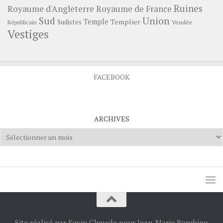
Ruines
Royaume d'Angleterre
Royaume de France
Sud
Union
Temple
Templier
Sudistes
Vendée
Républicain
Vestiges
FACEBOOK
ARCHIVES
Archives
Site réalisé par Kevin Cheucle pour Jean-Marie Borghino