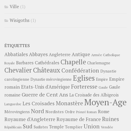
Ville
(1)
Wisigoths
(1)
ÉTIQUETTES
Abbayes
Antique
Abbatiales
Angleterre
Armée Catholique
Chapelle
Barbares
Cathédrales
Charlemagne
Royale
Châteaux
Chevalier
Confédération
Dynastie
Eglises
Empire
carolingienne
Dynastie mérovingienne
Empire
Forteresse
romain
Etats-Unis d'Amérique
Gaule
Gaule
Guerre de Cent Ans
romaine
La Croisade des Albigeois
Moyen-Age
Monastère
Les Croisades
Languedoc
Nord
Rome
Mérovingiens
Nordistes
Ordre
Prieuré
Roman
Ruines
Royaume d'Angleterre
Royaume de France
Sud
Union
Temple
Templier
Sudistes
Vendée
Républicain