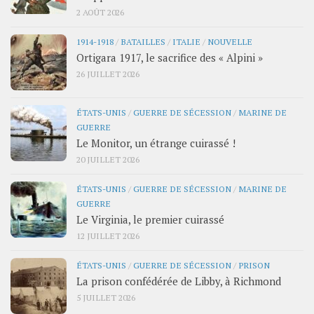
2 AOÛT 2026
1914-1918
/
BATAILLES
/
ITALIE
/
NOUVELLE
Ortigara 1917, le sacrifice des « Alpini »
26 JUILLET 2026
ÉTATS-UNIS
/
GUERRE DE SÉCESSION
/
MARINE DE
GUERRE
Le Monitor, un étrange cuirassé !
20 JUILLET 2026
ÉTATS-UNIS
/
GUERRE DE SÉCESSION
/
MARINE DE
GUERRE
Le Virginia, le premier cuirassé
12 JUILLET 2026
ÉTATS-UNIS
/
GUERRE DE SÉCESSION
/
PRISON
La prison confédérée de Libby, à Richmond
5 JUILLET 2026