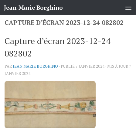
Jean-Marie Borghino
Skip to content
CAPTURE D’ÉCRAN 2023-12-24 082802
Capture d’écran 2023-12-24
082802
PAR
JEAN MARIE BORGHINO
· PUBLIÉ
7 JANVIER 2024
· MIS À JOUR
7
JANVIER 2024