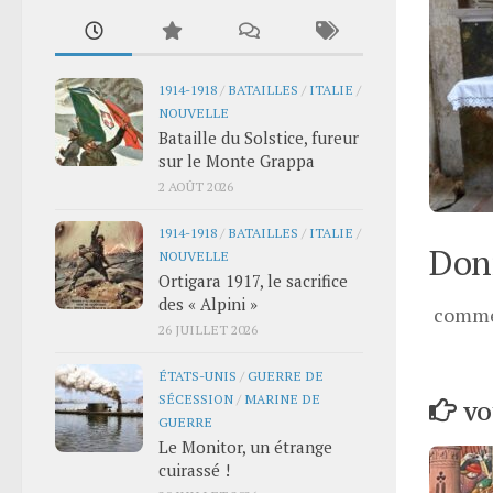
1914-1918
/
BATAILLES
/
ITALIE
/
NOUVELLE
Bataille du Solstice, fureur
sur le Monte Grappa
2 AOÛT 2026
1914-1918
/
BATAILLES
/
ITALIE
/
Donn
NOUVELLE
Ortigara 1917, le sacrifice
des « Alpini »
comme
26 JUILLET 2026
ÉTATS-UNIS
/
GUERRE DE
SÉCESSION
/
MARINE DE
VO
GUERRE
Le Monitor, un étrange
cuirassé !