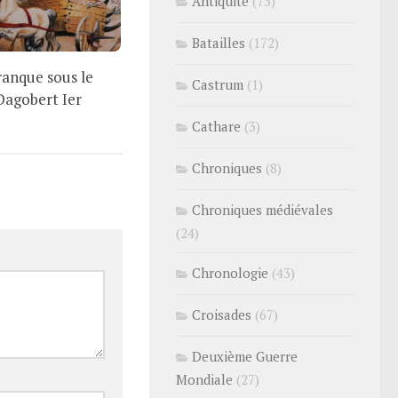
Antiquité
(73)
Batailles
(172)
ranque sous le
Castrum
(1)
Dagobert Ier
Cathare
(3)
Chroniques
(8)
Chroniques médiévales
(24)
Chronologie
(43)
Croisades
(67)
Deuxième Guerre
Mondiale
(27)