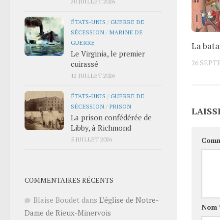
20 JUILLET 2026
ÉTATS-UNIS
/
GUERRE DE
SÉCESSION
/
MARINE DE
GUERRE
La bata
Le Virginia, le premier
26 SEPT
cuirassé
12 JUILLET 2026
ÉTATS-UNIS
/
GUERRE DE
SÉCESSION
/
PRISON
LAISS
La prison confédérée de
Libby, à Richmond
5 JUILLET 2026
Comm
COMMENTAIRES RÉCENTS
Blaise Boudet
dans
L’église de Notre-
Nom
Dame de Rieux-Minervois