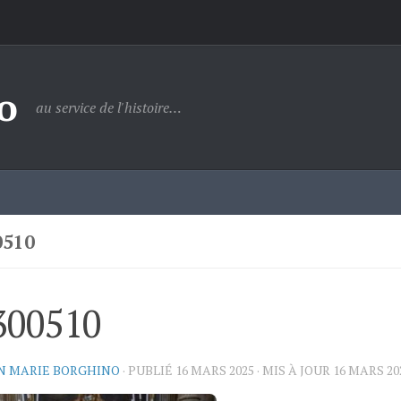
o
au service de l'histoire…
0510
300510
N MARIE BORGHINO
· PUBLIÉ
16 MARS 2025
· MIS À JOUR
16 MARS 20