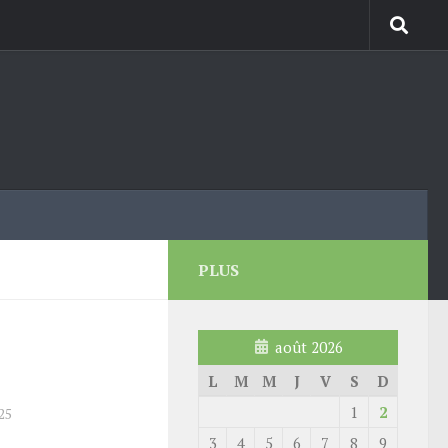
PLUS
août 2026
L
M
M
J
V
S
D
1
2
25
3
4
5
6
7
8
9