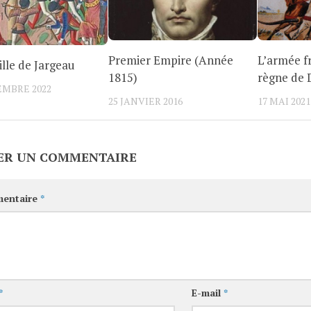
Premier Empire (Année
L’armée f
ille de Jargeau
1815)
règne de 
EMBRE 2022
25 JANVIER 2016
17 MAI 2021
ER UN COMMENTAIRE
entaire
*
*
E-mail
*