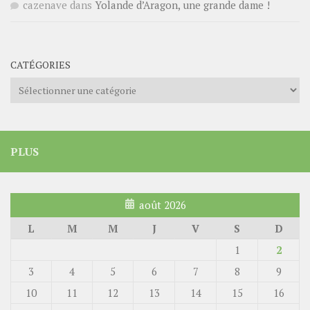
cazenave
dans
Yolande d’Aragon, une grande dame !
CATÉGORIES
Catégories
PLUS
août 2026
L
M
M
J
V
S
D
1
2
3
4
5
6
7
8
9
10
11
12
13
14
15
16