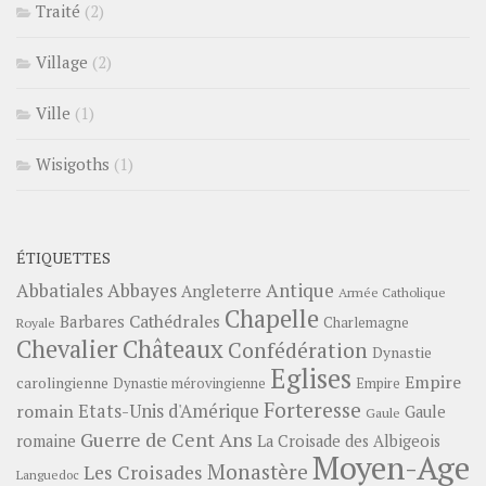
Traité
(2)
Village
(2)
Ville
(1)
Wisigoths
(1)
ÉTIQUETTES
Abbayes
Antique
Abbatiales
Angleterre
Armée Catholique
Chapelle
Barbares
Cathédrales
Charlemagne
Royale
Châteaux
Chevalier
Confédération
Dynastie
Eglises
Empire
carolingienne
Dynastie mérovingienne
Empire
Forteresse
romain
Etats-Unis d'Amérique
Gaule
Gaule
Guerre de Cent Ans
romaine
La Croisade des Albigeois
Moyen-Age
Monastère
Les Croisades
Languedoc