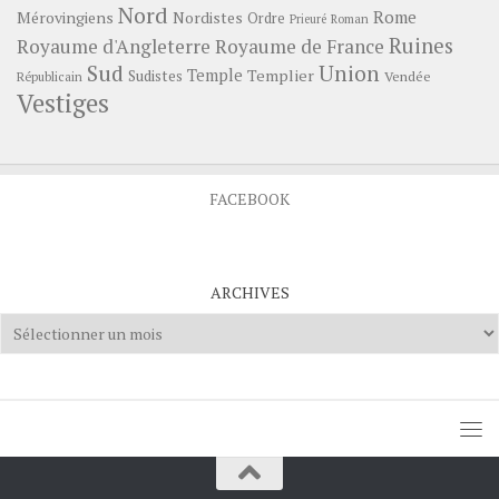
Nord
Rome
Mérovingiens
Nordistes
Ordre
Prieuré
Roman
Ruines
Royaume d'Angleterre
Royaume de France
Sud
Union
Temple
Templier
Sudistes
Vendée
Républicain
Vestiges
FACEBOOK
ARCHIVES
Archives