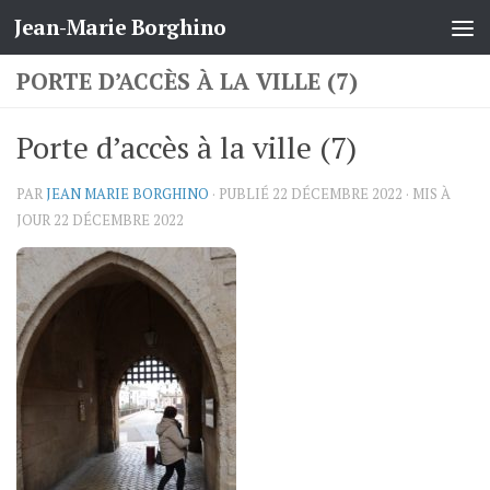
Jean-Marie Borghino
Skip to content
PORTE D’ACCÈS À LA VILLE (7)
Porte d’accès à la ville (7)
PAR
JEAN MARIE BORGHINO
· PUBLIÉ
22 DÉCEMBRE 2022
· MIS À
JOUR
22 DÉCEMBRE 2022