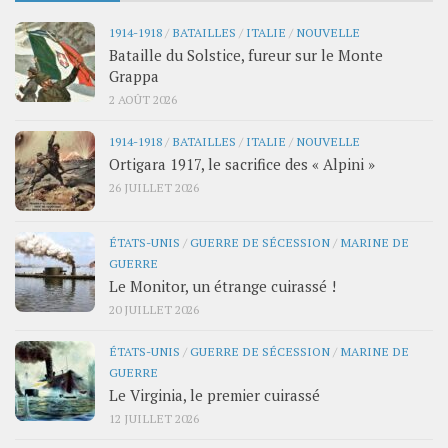
1914-1918
/
BATAILLES
/
ITALIE
/
NOUVELLE
Bataille du Solstice, fureur sur le Monte
Grappa
2 AOÛT 2026
1914-1918
/
BATAILLES
/
ITALIE
/
NOUVELLE
Ortigara 1917, le sacrifice des « Alpini »
26 JUILLET 2026
ÉTATS-UNIS
/
GUERRE DE SÉCESSION
/
MARINE DE
GUERRE
Le Monitor, un étrange cuirassé !
20 JUILLET 2026
ÉTATS-UNIS
/
GUERRE DE SÉCESSION
/
MARINE DE
GUERRE
Le Virginia, le premier cuirassé
12 JUILLET 2026