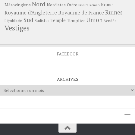
Nord
Rome
Mérovingiens
Nordistes
Ordre
Prieuré
Roman
Ruines
Royaume d'Angleterre
Royaume de France
Sud
Union
Temple
Templier
Sudistes
Vendée
Républicain
Vestiges
FACEBOOK
ARCHIVES
Archives