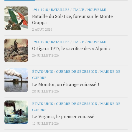
1914-1918
/
BATAILLES
/
ITALIE
/
NOUVELLE
Bataille du Solstice, fureur sur le Monte
Grappa
2 AOÛT 2026
1914-1918
/
BATAILLES
/
ITALIE
/
NOUVELLE
Ortigara 1917, le sacrifice des « Alpini »
26 JUILLET 2026
ÉTATS-UNIS
/
GUERRE DE SÉCESSION
/
MARINE DE
GUERRE
Le Monitor, un étrange cuirassé !
20 JUILLET 2026
ÉTATS-UNIS
/
GUERRE DE SÉCESSION
/
MARINE DE
GUERRE
Le Virginia, le premier cuirassé
12 JUILLET 2026