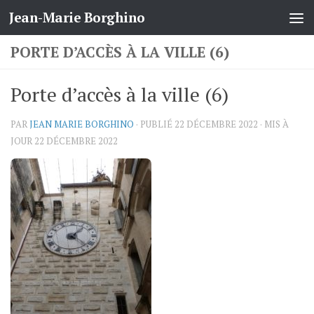
Jean-Marie Borghino
Skip to content
PORTE D’ACCÈS À LA VILLE (6)
Porte d’accès à la ville (6)
PAR
JEAN MARIE BORGHINO
· PUBLIÉ
22 DÉCEMBRE 2022
· MIS À
JOUR
22 DÉCEMBRE 2022