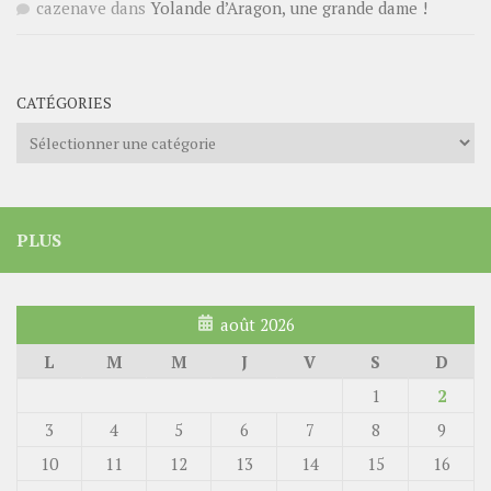
cazenave
dans
Yolande d’Aragon, une grande dame !
CATÉGORIES
Catégories
PLUS
août 2026
L
M
M
J
V
S
D
1
2
3
4
5
6
7
8
9
10
11
12
13
14
15
16