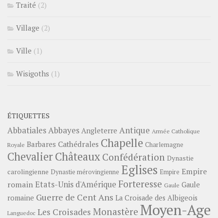
Traité
(2)
Village
(2)
Ville
(1)
Wisigoths
(1)
ÉTIQUETTES
Abbayes
Antique
Abbatiales
Angleterre
Armée Catholique
Chapelle
Barbares
Cathédrales
Charlemagne
Royale
Châteaux
Chevalier
Confédération
Dynastie
Eglises
Empire
carolingienne
Dynastie mérovingienne
Empire
Forteresse
romain
Etats-Unis d'Amérique
Gaule
Gaule
Guerre de Cent Ans
romaine
La Croisade des Albigeois
Moyen-Age
Monastère
Les Croisades
Languedoc