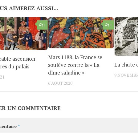
US AIMEREZ AUSSI...
1
1
Mars 1188, la France se
rable ascension
La chute 
soulève contre la « La
res du palais
dîme saladine »
9 NOVEMBR
021
6 AOÛT 2020
ER UN COMMENTAIRE
entaire
*