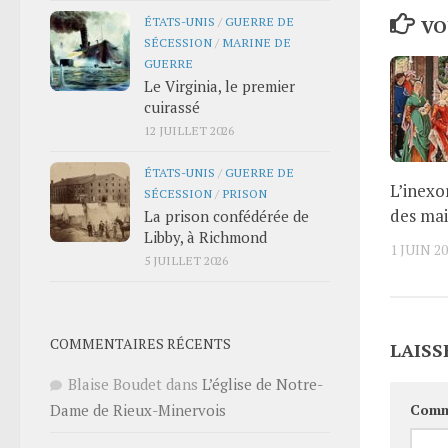
ÉTATS-UNIS
/
GUERRE DE
VO
SÉCESSION
/
MARINE DE
GUERRE
Le Virginia, le premier
cuirassé
12 JUILLET 2026
ÉTATS-UNIS
/
GUERRE DE
L’inexo
SÉCESSION
/
PRISON
des mai
La prison confédérée de
Libby, à Richmond
1 JUIN 2
5 JUILLET 2026
COMMENTAIRES RÉCENTS
LAISS
Blaise Boudet
dans
L’église de Notre-
Comm
Dame de Rieux-Minervois