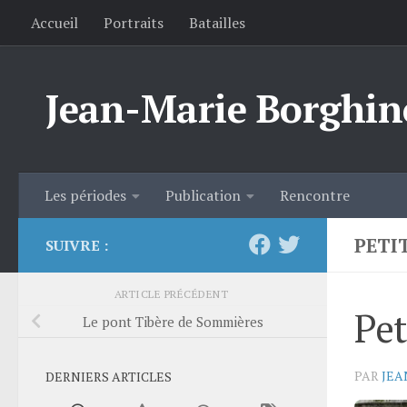
Accueil
Portraits
Batailles
Skip to content
Jean-Marie Borghin
Les périodes
Publication
Rencontre
PETI
SUIVRE :
ARTICLE PRÉCÉDENT
Pet
Le pont Tibère de Sommières
PAR
JEA
DERNIERS ARTICLES