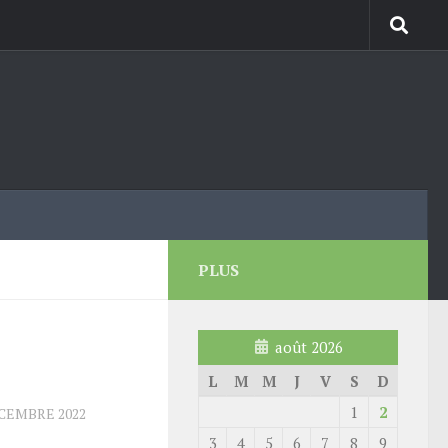
PLUS
août 2026
L
M
M
J
V
S
D
1
2
ÉCEMBRE 2022
3
4
5
6
7
8
9