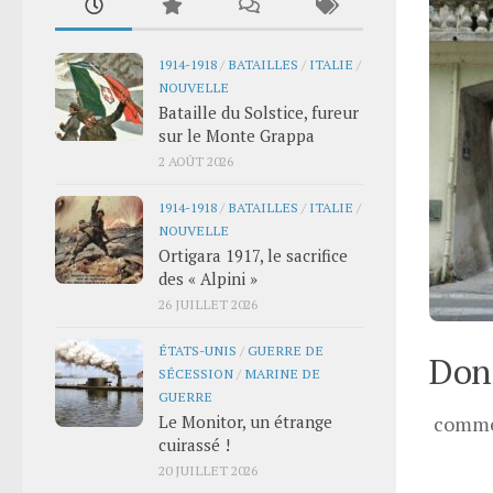
1914-1918
/
BATAILLES
/
ITALIE
/
NOUVELLE
Bataille du Solstice, fureur
sur le Monte Grappa
2 AOÛT 2026
1914-1918
/
BATAILLES
/
ITALIE
/
NOUVELLE
Ortigara 1917, le sacrifice
des « Alpini »
26 JUILLET 2026
ÉTATS-UNIS
/
GUERRE DE
Donn
SÉCESSION
/
MARINE DE
GUERRE
Le Monitor, un étrange
comme
cuirassé !
20 JUILLET 2026