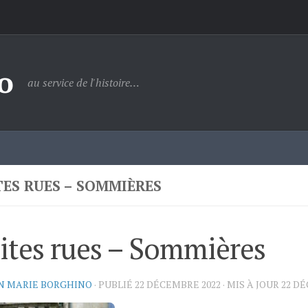
o
au service de l'histoire…
TES RUES – SOMMIÈRES
ites rues – Sommières
N MARIE BORGHINO
· PUBLIÉ
22 DÉCEMBRE 2022
· MIS À JOUR
22 D