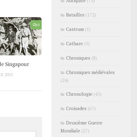
Antiquité
(73)
Batailles
(172)
0
Castrum
(1)
Cathare
(3)
Chroniques
(8)
de Singapour
Chroniques médiévales
E 2025
(24)
Chronologie
(43)
Croisades
(67)
Deuxième Guerre
Mondiale
(27)