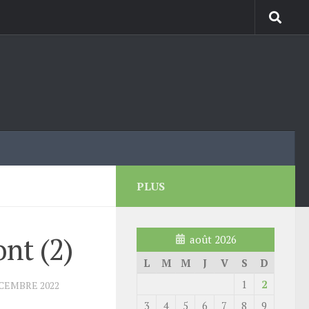
PLUS
ont (2)
août 2026
L
M
M
J
V
S
D
1
2
ÉCEMBRE 2022
3
4
5
6
7
8
9