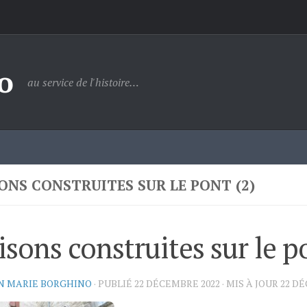
o
au service de l'histoire…
ONS CONSTRUITES SUR LE PONT (2)
sons construites sur le p
N MARIE BORGHINO
· PUBLIÉ
22 DÉCEMBRE 2022
· MIS À JOUR
22 D