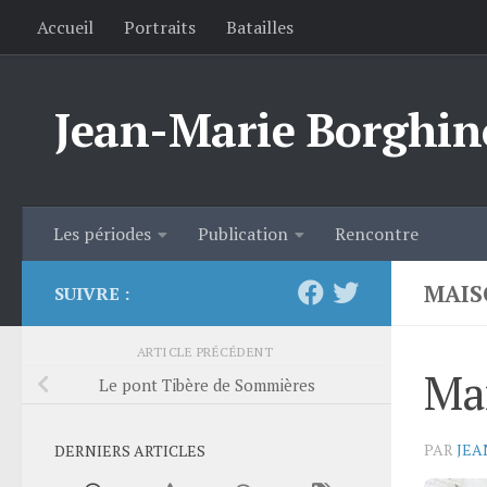
Accueil
Portraits
Batailles
Skip to content
Jean-Marie Borghin
Les périodes
Publication
Rencontre
MAIS
SUIVRE :
ARTICLE PRÉCÉDENT
Mai
Le pont Tibère de Sommières
PAR
JEA
DERNIERS ARTICLES