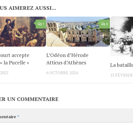
US AIMEREZ AUSSI...
7
0
ourt accepte
L’Odéon d’Hérode
« la Pucelle »
Atticus d’Athènes
La batail
2022
6 OCTOBRE 2024
15 FÉVRIER
ER UN COMMENTAIRE
entaire
*