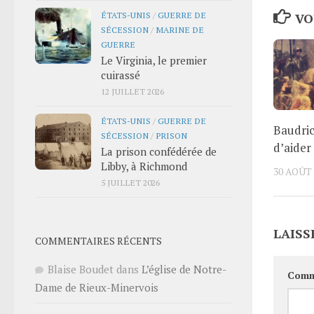
ÉTATS-UNIS
/
GUERRE DE
VO
SÉCESSION
/
MARINE DE
GUERRE
Le Virginia, le premier
cuirassé
12 JUILLET 2026
ÉTATS-UNIS
/
GUERRE DE
Baudric
SÉCESSION
/
PRISON
d’aider 
La prison confédérée de
Libby, à Richmond
30 AOÛT 
5 JUILLET 2026
LAISS
COMMENTAIRES RÉCENTS
Blaise Boudet
dans
L’église de Notre-
Comm
Dame de Rieux-Minervois