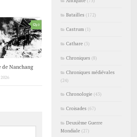
Antiquité
(73)
Batailles
(172)
0
Castrum
(1)
Cathare
(3)
Chroniques
(8)
le de Nanchang
Chroniques médiévales
 2026
(24)
Chronologie
(43)
Croisades
(67)
Deuxième Guerre
Mondiale
(27)