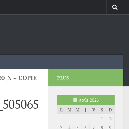
0_N – COPIE
PLUS
_505065
août 2026
L
M
M
J
V
S
D
1
2
3
4
5
6
7
8
9