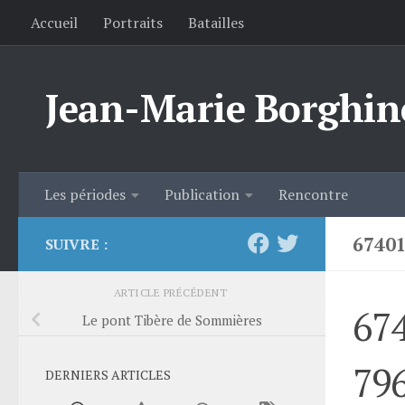
Accueil
Portraits
Batailles
Skip to content
Jean-Marie Borghin
Les périodes
Publication
Rencontre
6740
SUIVRE :
ARTICLE PRÉCÉDENT
67
Le pont Tibère de Sommières
79
DERNIERS ARTICLES