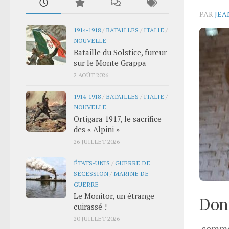
PAR
JEA
1914-1918
/
BATAILLES
/
ITALIE
/
NOUVELLE
Bataille du Solstice, fureur
sur le Monte Grappa
2 AOÛT 2026
1914-1918
/
BATAILLES
/
ITALIE
/
NOUVELLE
Ortigara 1917, le sacrifice
des « Alpini »
26 JUILLET 2026
ÉTATS-UNIS
/
GUERRE DE
SÉCESSION
/
MARINE DE
GUERRE
Le Monitor, un étrange
Donn
cuirassé !
20 JUILLET 2026
comme