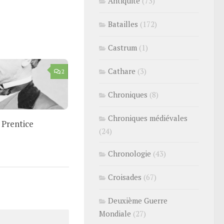
Antiquité
(73)
Batailles
(172)
Castrum
(1)
Cathare
(3)
2
Chroniques
(8)
Chroniques médiévales
 Prentice
(24)
Chronologie
(43)
Croisades
(67)
Deuxième Guerre
Mondiale
(27)