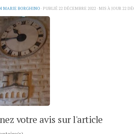
N MARIE BORGHINO
· PUBLIÉ
22 DÉCEMBRE 2022
· MIS À JOUR
22 D
ez votre avis sur l'article
ntaire(s)