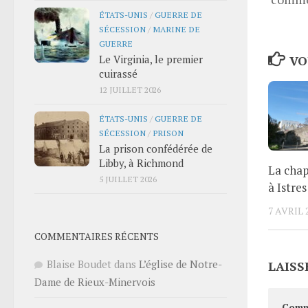
ÉTATS-UNIS
/
GUERRE DE
SÉCESSION
/
MARINE DE
GUERRE
Le Virginia, le premier
VO
cuirassé
12 JUILLET 2026
ÉTATS-UNIS
/
GUERRE DE
SÉCESSION
/
PRISON
La prison confédérée de
Libby, à Richmond
La chap
5 JUILLET 2026
à Istres
7 AVRIL 
COMMENTAIRES RÉCENTS
Blaise Boudet
dans
L’église de Notre-
LAISS
Dame de Rieux-Minervois
Comm