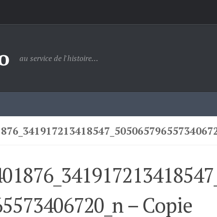
o
au service de l'histoire…
1876_341917213418547_505065796557340672
401876_341917213418547
65573406720_n – Copie