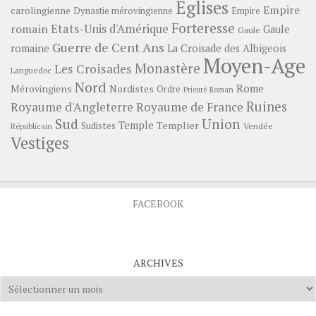
Eglises
Empire
carolingienne
Dynastie mérovingienne
Empire
Forteresse
romain
Etats-Unis d'Amérique
Gaule
Gaule
Guerre de Cent Ans
romaine
La Croisade des Albigeois
Moyen-Age
Monastère
Les Croisades
Languedoc
Nord
Rome
Mérovingiens
Nordistes
Ordre
Prieuré
Roman
Ruines
Royaume d'Angleterre
Royaume de France
Sud
Union
Temple
Templier
Sudistes
Vendée
Républicain
Vestiges
FACEBOOK
ARCHIVES
Archives