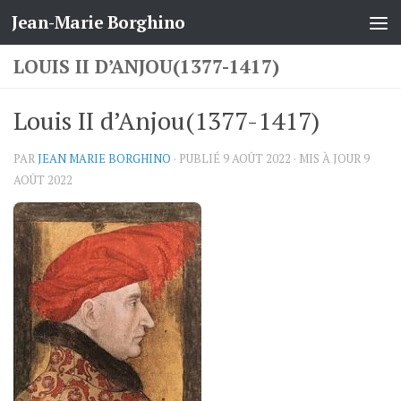
Jean-Marie Borghino
Skip to content
LOUIS II D’ANJOU(1377-1417)
Louis II d’Anjou(1377-1417)
PAR
JEAN MARIE BORGHINO
· PUBLIÉ
9 AOÛT 2022
· MIS À JOUR
9
AOÛT 2022