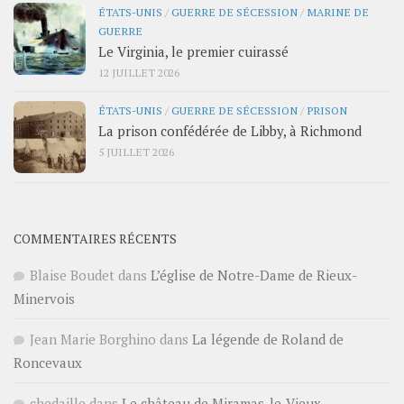
ÉTATS-UNIS
/
GUERRE DE SÉCESSION
/
MARINE DE
GUERRE
Le Virginia, le premier cuirassé
12 JUILLET 2026
ÉTATS-UNIS
/
GUERRE DE SÉCESSION
/
PRISON
La prison confédérée de Libby, à Richmond
5 JUILLET 2026
COMMENTAIRES RÉCENTS
Blaise Boudet
dans
L’église de Notre-Dame de Rieux-
Minervois
Jean Marie Borghino
dans
La légende de Roland de
Roncevaux
chedaille
dans
Le château de Miramas-le-Vieux