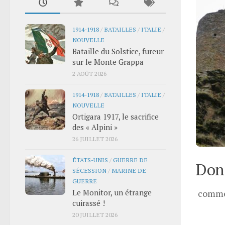
1914-1918
/
BATAILLES
/
ITALIE
/
NOUVELLE
Bataille du Solstice, fureur
sur le Monte Grappa
2 AOÛT 2026
1914-1918
/
BATAILLES
/
ITALIE
/
NOUVELLE
Ortigara 1917, le sacrifice
des « Alpini »
26 JUILLET 2026
ÉTATS-UNIS
/
GUERRE DE
Donn
SÉCESSION
/
MARINE DE
GUERRE
Le Monitor, un étrange
comme
cuirassé !
20 JUILLET 2026