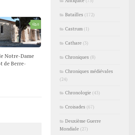
Antiquité
(73)
Batailles
(172)
0
Castrum
(1)
Cathare
(3)
lle Notre-Dame
Chroniques
(8)
t de Berre-
Chroniques médiévales
(24)
Chronologie
(43)
Croisades
(67)
Deuxième Guerre
Mondiale
(27)