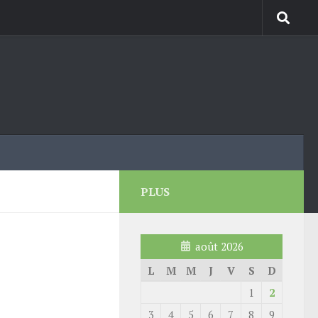
PLUS
août 2026
L
M
M
J
V
S
D
1
2
3
4
5
6
7
8
9