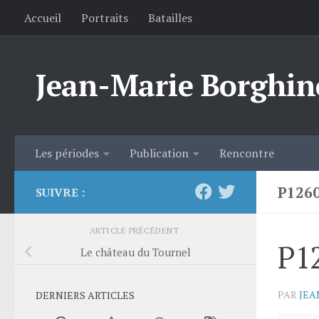
Accueil
Portraits
Batailles
Skip to content
Jean-Marie Borghin
Les périodes
Publication
Rencontre
P126
SUIVRE :
ARTICLE PRÉCÉDENT
P1
Le château du Tournel
PAR
JEA
DERNIERS ARTICLES