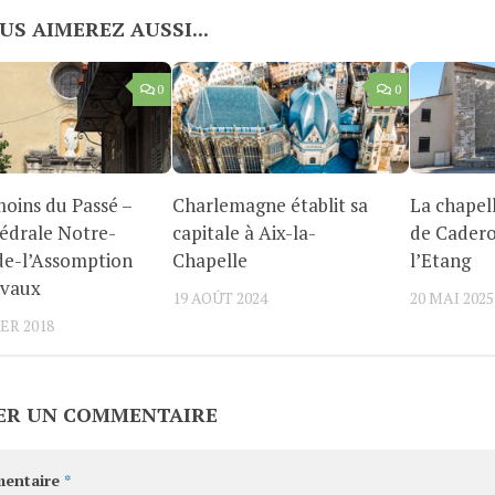
US AIMEREZ AUSSI...
0
0
oins du Passé –
Charlemagne établit sa
La chape
édrale Notre-
capitale à Aix-la-
de Cadero
e-l’Assomption
Chapelle
l’Etang
evaux
19 AOÛT 2024
20 MAI 2025
ER 2018
ER UN COMMENTAIRE
entaire
*