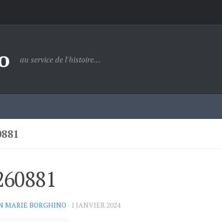
o
au service de l'histoire…
0881
260881
N MARIE BORGHINO
·
1 JANVIER 2024