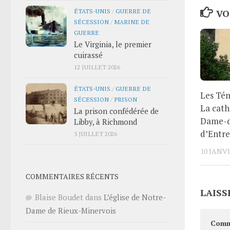
ÉTATS-UNIS
/
GUERRE DE
VO
SÉCESSION
/
MARINE DE
GUERRE
Le Virginia, le premier
cuirassé
12 JUILLET 2026
ÉTATS-UNIS
/
GUERRE DE
Les Tém
SÉCESSION
/
PRISON
La cath
La prison confédérée de
Dame-d
Libby, à Richmond
d’Entr
5 JUILLET 2026
10 JANVI
COMMENTAIRES RÉCENTS
LAISS
Blaise Boudet
dans
L’église de Notre-
Dame de Rieux-Minervois
Comm