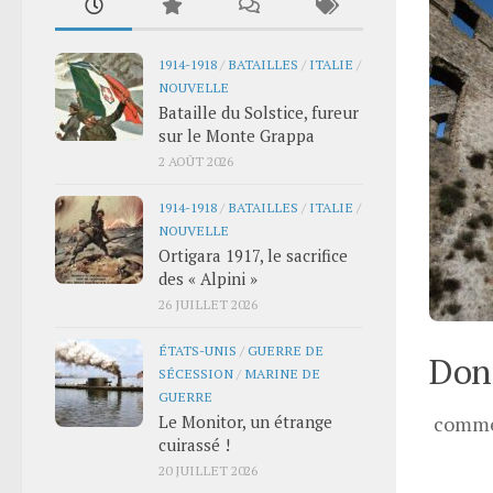
1914-1918
/
BATAILLES
/
ITALIE
/
NOUVELLE
Bataille du Solstice, fureur
sur le Monte Grappa
2 AOÛT 2026
1914-1918
/
BATAILLES
/
ITALIE
/
NOUVELLE
Ortigara 1917, le sacrifice
des « Alpini »
26 JUILLET 2026
ÉTATS-UNIS
/
GUERRE DE
Donn
SÉCESSION
/
MARINE DE
GUERRE
Le Monitor, un étrange
comme
cuirassé !
20 JUILLET 2026