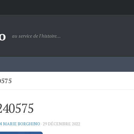
o
au service de l'histoire…
0575
240575
N MARIE BORGHINO
·
29 DÉCEMBRE 2022