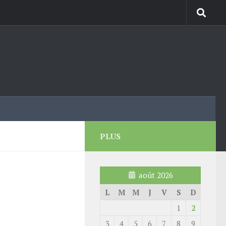
PLUS
août 2026
L
M
M
J
V
S
D
1
2
3
4
5
6
7
8
9