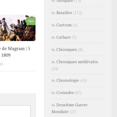
Antiquité
(73)
Batailles
(172)
0
Castrum
(1)
Cathare
(3)
le de Wagram | 5
Chroniques
(8)
t 1809
Chroniques médiévales
15
(24)
Chronologie
(43)
Croisades
(67)
Deuxième Guerre
Mondiale
(27)