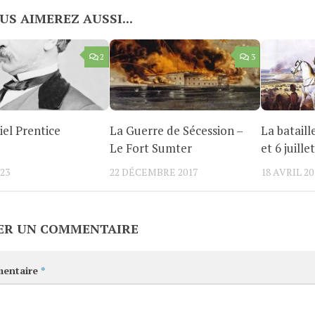
US AIMEREZ AUSSI...
2
3
el Prentice
La Guerre de Sécession –
La batail
Le Fort Sumter
et 6 juille
023
22 DÉCEMBRE 2017
18 AVRIL 20
ER UN COMMENTAIRE
entaire
*