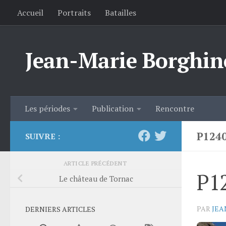
Accueil
Portraits
Batailles
Skip to content
Jean-Marie Borghin
Les périodes
Publication
Rencontre
P124
SUIVRE :
ARTICLE PRÉCÉDENT
P1
Le château de Tornac
PAR
JEA
DERNIERS ARTICLES