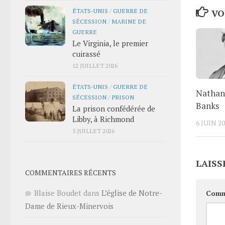
ÉTATS-UNIS
/
GUERRE DE
VO
SÉCESSION
/
MARINE DE
GUERRE
Le Virginia, le premier
cuirassé
12 JUILLET 2026
ÉTATS-UNIS
/
GUERRE DE
Nathani
SÉCESSION
/
PRISON
Banks
La prison confédérée de
Libby, à Richmond
6 JUIN 2
5 JUILLET 2026
LAISS
COMMENTAIRES RÉCENTS
Blaise Boudet
dans
L’église de Notre-
Comm
Dame de Rieux-Minervois