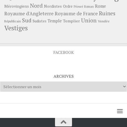
Nord
Rome
Mérovingiens
Nordistes
Ordre
Prieuré
Roman
Ruines
Royaume d'Angleterre
Royaume de France
Sud
Union
Temple
Templier
Sudistes
Vendée
Républicain
Vestiges
FACEBOOK
ARCHIVES
Archives