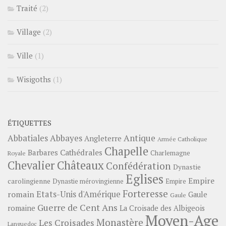
Traité
(2)
Village
(2)
Ville
(1)
Wisigoths
(1)
ÉTIQUETTES
Abbayes
Antique
Abbatiales
Angleterre
Armée Catholique
Chapelle
Barbares
Cathédrales
Charlemagne
Royale
Châteaux
Chevalier
Confédération
Dynastie
Eglises
Empire
carolingienne
Dynastie mérovingienne
Empire
Forteresse
romain
Etats-Unis d'Amérique
Gaule
Gaule
Guerre de Cent Ans
romaine
La Croisade des Albigeois
Moyen-Age
Monastère
Les Croisades
Languedoc