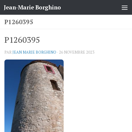
Jean-Marie Borghino
Skip to content
P1260395
P1260395
PAR
JEAN MARIE BORGHINO
·
26 NOVEMBRE 2023