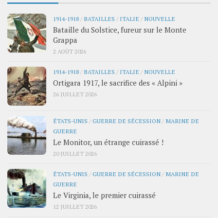
1914-1918
/
BATAILLES
/
ITALIE
/
NOUVELLE
Bataille du Solstice, fureur sur le Monte
Grappa
2 AOÛT 2026
1914-1918
/
BATAILLES
/
ITALIE
/
NOUVELLE
Ortigara 1917, le sacrifice des « Alpini »
26 JUILLET 2026
ÉTATS-UNIS
/
GUERRE DE SÉCESSION
/
MARINE DE
GUERRE
Le Monitor, un étrange cuirassé !
20 JUILLET 2026
ÉTATS-UNIS
/
GUERRE DE SÉCESSION
/
MARINE DE
GUERRE
Le Virginia, le premier cuirassé
12 JUILLET 2026