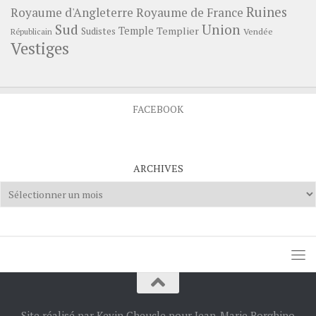
Ruines
Royaume d'Angleterre
Royaume de France
Sud
Union
Temple
Templier
Sudistes
Vendée
Républicain
Vestiges
FACEBOOK
ARCHIVES
Archives
Site réalisé par Kevin Cheucle pour Jean-Marie Borghino