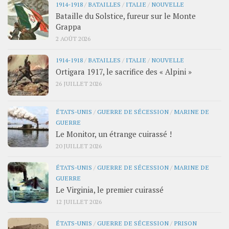
1914-1918
/
BATAILLES
/
ITALIE
/
NOUVELLE
Bataille du Solstice, fureur sur le Monte
Grappa
2 AOÛT 2026
1914-1918
/
BATAILLES
/
ITALIE
/
NOUVELLE
Ortigara 1917, le sacrifice des « Alpini »
26 JUILLET 2026
ÉTATS-UNIS
/
GUERRE DE SÉCESSION
/
MARINE DE
GUERRE
Le Monitor, un étrange cuirassé !
20 JUILLET 2026
ÉTATS-UNIS
/
GUERRE DE SÉCESSION
/
MARINE DE
GUERRE
Le Virginia, le premier cuirassé
12 JUILLET 2026
ÉTATS-UNIS
/
GUERRE DE SÉCESSION
/
PRISON