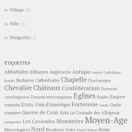
Village
(2)
Ville
(1)
Wisigoths
(1)
ÉTIQUETTES
Abbayes
Antique
Abbatiales
Angleterre
Armée Catholique
Chapelle
Barbares
Cathédrales
Charlemagne
Royale
Châteaux
Chevalier
Confédération
Dynastie
Eglises
Empire
carolingienne
Dynastie mérovingienne
Empire
Forteresse
romain
Etats-Unis d'Amérique
Gaule
Gaule
Guerre de Cent Ans
romaine
La Croisade des Albigeois
Moyen-Age
Monastère
Les Croisades
Languedoc
Nord
Rome
Mérovingiens
Nordistes
Ordre
Prieuré
Roman