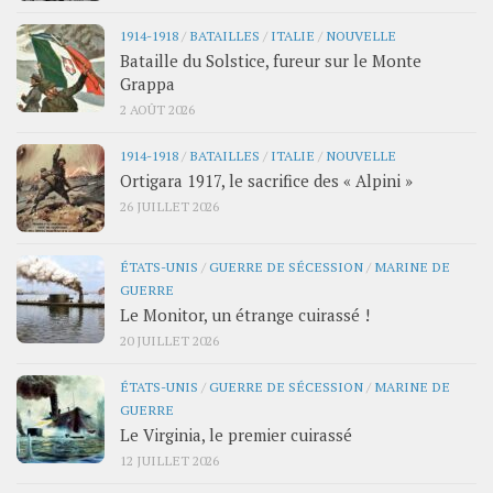
1914-1918
/
BATAILLES
/
ITALIE
/
NOUVELLE
Bataille du Solstice, fureur sur le Monte
Grappa
2 AOÛT 2026
1914-1918
/
BATAILLES
/
ITALIE
/
NOUVELLE
Ortigara 1917, le sacrifice des « Alpini »
26 JUILLET 2026
ÉTATS-UNIS
/
GUERRE DE SÉCESSION
/
MARINE DE
GUERRE
Le Monitor, un étrange cuirassé !
20 JUILLET 2026
ÉTATS-UNIS
/
GUERRE DE SÉCESSION
/
MARINE DE
GUERRE
Le Virginia, le premier cuirassé
12 JUILLET 2026