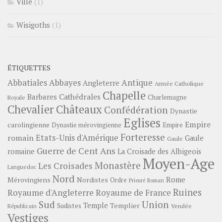
Ville
(1)
Wisigoths
(1)
ÉTIQUETTES
Abbayes
Antique
Abbatiales
Angleterre
Armée Catholique
Chapelle
Barbares
Cathédrales
Charlemagne
Royale
Châteaux
Chevalier
Confédération
Dynastie
Eglises
Empire
carolingienne
Dynastie mérovingienne
Empire
Forteresse
romain
Etats-Unis d'Amérique
Gaule
Gaule
Guerre de Cent Ans
romaine
La Croisade des Albigeois
Moyen-Age
Monastère
Les Croisades
Languedoc
Nord
Rome
Mérovingiens
Nordistes
Ordre
Prieuré
Roman
Ruines
Royaume d'Angleterre
Royaume de France
Sud
Union
Temple
Templier
Sudistes
Vendée
Républicain
Vestiges