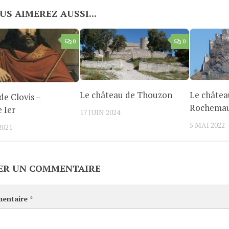
US AIMEREZ AUSSI...
0
0
Le château de Thouzon
Le châtea
 de Clovis –
Rochema
e Ier
17 JUIN 2024
5 MAI 2022
2021
ER UN COMMENTAIRE
entaire
*