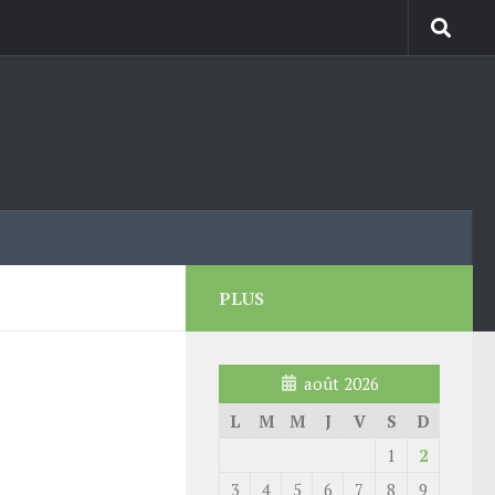
PLUS
août 2026
L
M
M
J
V
S
D
1
2
3
4
5
6
7
8
9