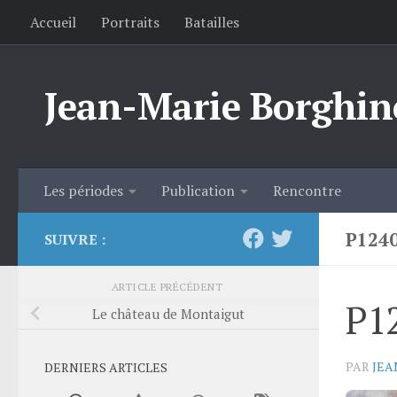
Accueil
Portraits
Batailles
Skip to content
Jean-Marie Borghin
Les périodes
Publication
Rencontre
P124
SUIVRE :
ARTICLE PRÉCÉDENT
P1
Le château de Montaigut
PAR
JEA
DERNIERS ARTICLES