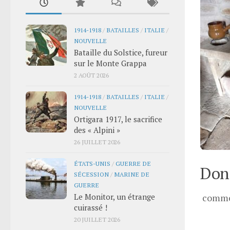
1914-1918
/
BATAILLES
/
ITALIE
/
NOUVELLE
Bataille du Solstice, fureur
sur le Monte Grappa
2 AOÛT 2026
1914-1918
/
BATAILLES
/
ITALIE
/
NOUVELLE
Ortigara 1917, le sacrifice
des « Alpini »
26 JUILLET 2026
ÉTATS-UNIS
/
GUERRE DE
Donn
SÉCESSION
/
MARINE DE
GUERRE
Le Monitor, un étrange
comme
cuirassé !
20 JUILLET 2026