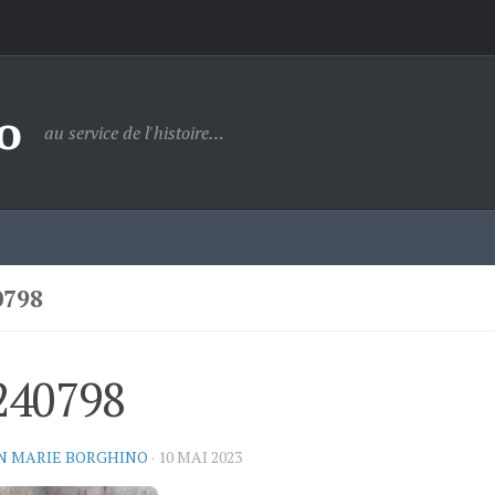
o
au service de l'histoire…
0798
240798
N MARIE BORGHINO
·
10 MAI 2023