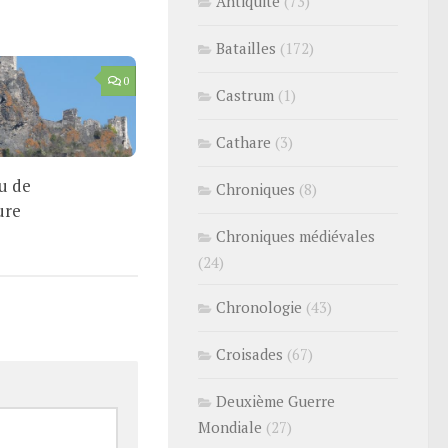
Antiquité
(73)
Batailles
(172)
0
Castrum
(1)
Cathare
(3)
u de
Chroniques
(8)
ure
Chroniques médiévales
(24)
Chronologie
(43)
Croisades
(67)
Deuxième Guerre
Mondiale
(27)