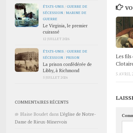
ÉTATS-UNIS
/
GUERRE DE
VO
SÉCESSION
/
MARINE DE
GUERRE
Le Virginia, le premier
cuirassé
12 JUILLET 2026
ÉTATS-UNIS
/
GUERRE DE
Les fils
SÉCESSION
/
PRISON
Clotair
La prison confédérée de
Libby, à Richmond
5 AVRIL 
5 JUILLET 2026
LAISS
COMMENTAIRES RÉCENTS
Blaise Boudet
dans
L’église de Notre-
Comm
Dame de Rieux-Minervois