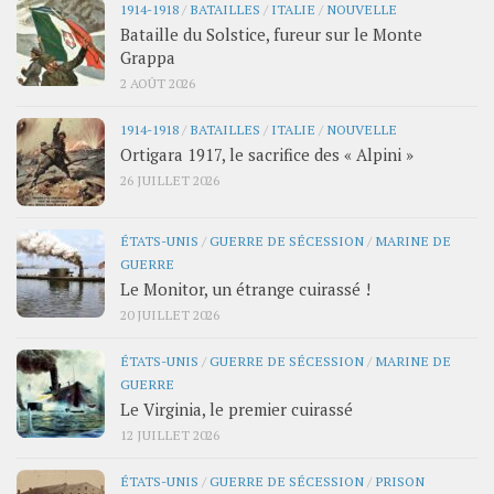
1914-1918
/
BATAILLES
/
ITALIE
/
NOUVELLE
Bataille du Solstice, fureur sur le Monte
Grappa
2 AOÛT 2026
1914-1918
/
BATAILLES
/
ITALIE
/
NOUVELLE
Ortigara 1917, le sacrifice des « Alpini »
26 JUILLET 2026
ÉTATS-UNIS
/
GUERRE DE SÉCESSION
/
MARINE DE
GUERRE
Le Monitor, un étrange cuirassé !
20 JUILLET 2026
ÉTATS-UNIS
/
GUERRE DE SÉCESSION
/
MARINE DE
GUERRE
Le Virginia, le premier cuirassé
12 JUILLET 2026
ÉTATS-UNIS
/
GUERRE DE SÉCESSION
/
PRISON