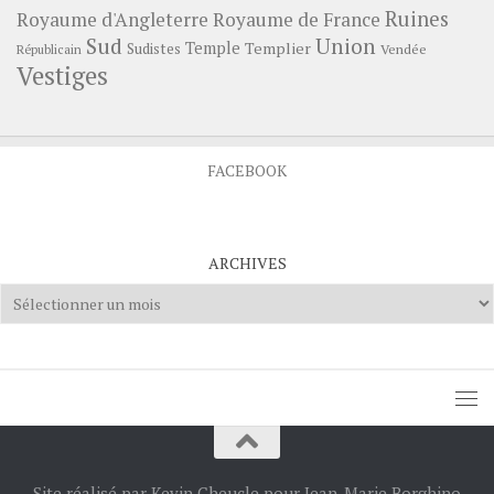
Ruines
Royaume d'Angleterre
Royaume de France
Sud
Union
Temple
Templier
Sudistes
Vendée
Républicain
Vestiges
FACEBOOK
ARCHIVES
Archives
Site réalisé par Kevin Cheucle pour Jean-Marie Borghino