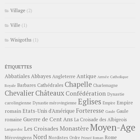
Village
(2)
Ville
(1)
Wisigoths
(1)
ÉTIQUETTES
Abbayes
Antique
Abbatiales
Angleterre
Armée Catholique
Chapelle
Barbares
Cathédrales
Charlemagne
Royale
Châteaux
Chevalier
Confédération
Dynastie
Eglises
Empire
carolingienne
Dynastie mérovingienne
Empire
Forteresse
romain
Etats-Unis d'Amérique
Gaule
Gaule
Guerre de Cent Ans
romaine
La Croisade des Albigeois
Moyen-Age
Monastère
Les Croisades
Languedoc
Nord
Rome
Mérovingiens
Nordistes
Ordre
Prieuré
Roman